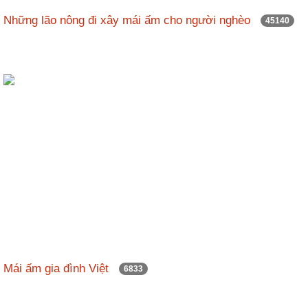
nhập
Những lão nông đi xây mái ấm cho người nghèo
45140
Mái ấm gia đình Việt
6833