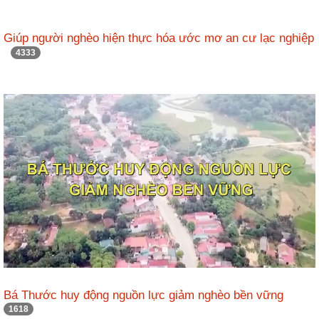
Giúp người nghèo hiện thực hóa ước mơ an cư lạc nghiệp
4333
Bá Thước huy động nguồn lực giảm nghèo bền vững
1618