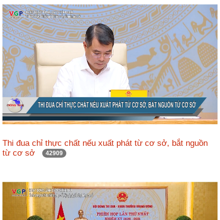
ương
Hướng
dẫn
thủ
tục
Hình
thức
khen
thưởng
Các
kỳ
Thi đua chỉ thực chất nếu xuất phát từ cơ sở, bắt nguồn
Đại
từ cơ sở
42909
hội
TĐYN
toàn
quốc
Hoạt