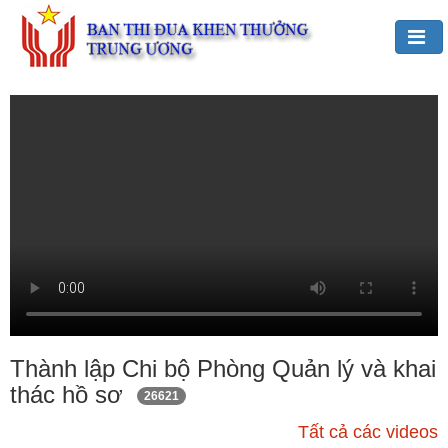
Đảng,
Bác
Hồ
với
TĐKT
Giới
thiệu
chung
Hoạt
động
của
Thành lập Chi bộ Phòng Quản lý và khai
Ban
thác hồ sơ
26621
TĐKT
Trung
Tất cả các videos