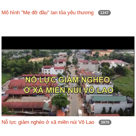
Mô hình "Mẹ đỡ đầu" lan tỏa yêu thương
1247
Nỗ lực giảm nghèo ở xã miền núi Võ Lao
3970