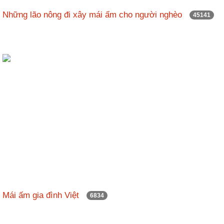
nhập
Những lão nông đi xây mái ấm cho người nghèo
45141
Mái ấm gia đình Việt
6834