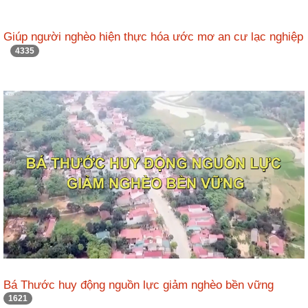
Giúp người nghèo hiện thực hóa ước mơ an cư lạc nghiệp
4335
Bá Thước huy động nguồn lực giảm nghèo bền vững
1621