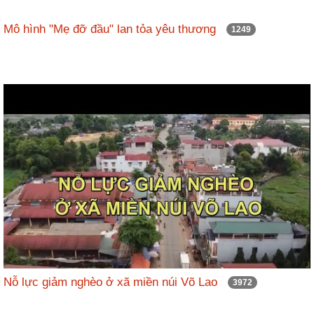
Mô hình "Mẹ đỡ đầu" lan tỏa yêu thương
1249
Nỗ lực giảm nghèo ở xã miền núi Võ Lao
3972