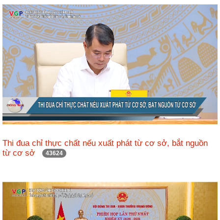
ương
Hướng
dẫn
thủ
tục
Hình
thức
khen
thưởng
Các
kỳ
Thi đua chỉ thực chất nếu xuất phát từ cơ sở, bắt nguồn
Đại
từ cơ sở
43624
hội
TĐYN
toàn
quốc
Hoạt