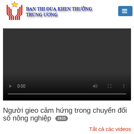
Đảng,
Bác
Hồ
với
TĐKT
Giới
thiệu
chung
Hoạt
động
của
Người gieo cảm hứng trong chuyển đổi
Ban
số nông nghiệp
2835
TĐKT
Trung
Tất cả các videos