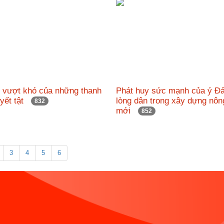
c vượt khó của những thanh
Phát huy sức mạnh của ý Đ
uyết tật
lòng dân trong xây dựng nôn
832
mới
852
3
4
5
6