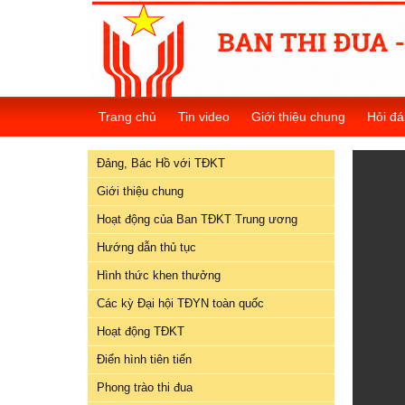
Đảng,
Bác
Trang chủ
Tin video
Giới thiệu chung
Hỏi đá
Hồ
với
Đảng, Bác Hồ với TĐKT
TĐKT
Giới thiệu chung
Giới
Hoạt động của Ban TĐKT Trung ương
thiệu
chung
Hướng dẫn thủ tục
Hình thức khen thưởng
Hoạt
Các kỳ Đại hội TĐYN toàn quốc
động
của
Hoạt động TĐKT
Ban
Điển hình tiên tiến
TĐKT
Trung
Phong trào thi đua