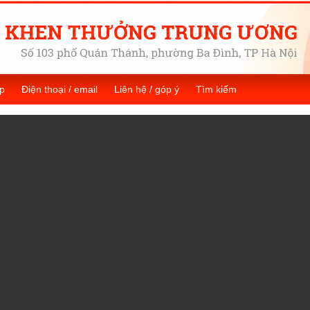
p
Điện thoại / email
Liên hệ / góp ý
Tìm kiếm