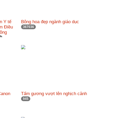
n Y tế
Bông hoa đẹp ngành giáo dục
âm Điều
367036
hông
0
Canon
Tấm gương vượt lên nghịch cảnh
945