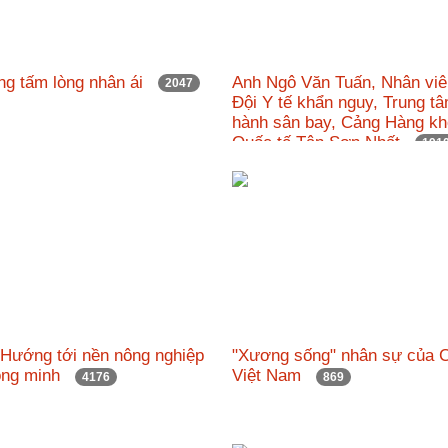
ng tấm lòng nhân ái
Anh Ngô Văn Tuấn, Nhân viê
2047
Đội Y tế khẩn nguy, Trung t
hành sân bay, Cảng Hàng k
Quốc tế Tân Sơn Nhất
191
 Hướng tới nền nông nghiệp
"Xương sống" nhân sự của 
hông minh
Việt Nam
4176
869