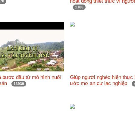
hoạt động thiết thực vì ngườ
70
1308
ả bước đầu từ mô hình nuôi
Giúp người nghèo hiện thực
h sản
ước mơ an cư lạc nghiệp
13939