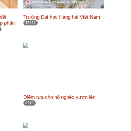
hiết
Trường Đại học Hàng hải Việt Nam
óp phần
75029
Điểm tựa cho hộ nghèo vươn lên
8379