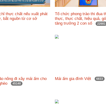
chỉ thực chất nếu xuất phát
Tổ chức phong trào thi đua t
ở, bắt nguồn từ cơ sở
thực, thực chất, hiệu quả, g
tăng trưởng 2 con số
22681
ão nông đi xây mái ấm cho
Mái ấm gia đình Việt
6833
nghèo
45140