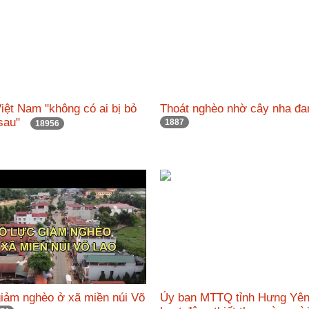
iệt Nam "không có ai bị bỏ
Thoát nghèo nhờ cây nha 
a sau"
1887
18956
giảm nghèo ở xã miền núi Võ
Ủy ban MTTQ tỉnh Hưng Yên