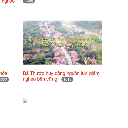
i nghèo
1398
 hóa
Bá Thước huy động nguồn lực giảm
nghèo bền vững
4333
1618