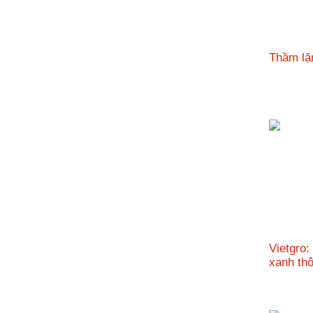
Thầm lặ
Vietgro:
xanh t