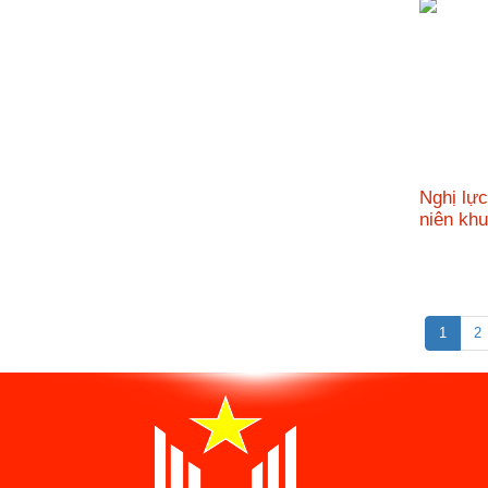
Nghị lự
niên kh
1
2