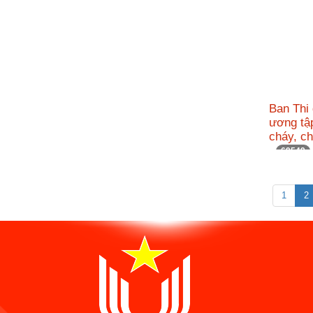
Ban Thi
ương tậ
cháy, c
69549
1
2