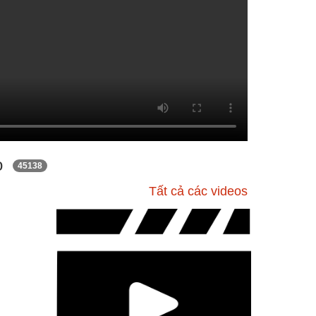
èo
45138
Tất cả các videos