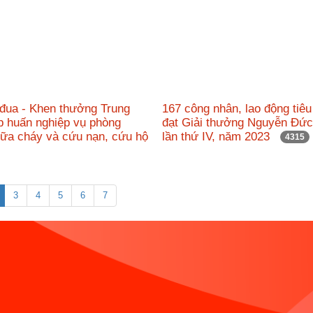
 đua - Khen thưởng Trung
167 công nhân, lao động tiêu
p huấn nghiệp vụ phòng
đạt Giải thưởng Nguyễn Đứ
hữa cháy và cứu nạn, cứu hộ
lần thứ IV, năm 2023
4315
3
4
5
6
7