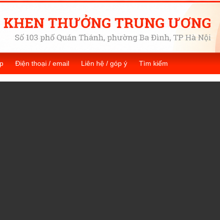
p
Điện thoại / email
Liên hệ / góp ý
Tìm kiếm