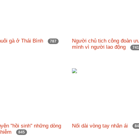
nuôi gà ở Thái Bình
Người chủ tịch công đoàn ưu
787
mình vì người lao động
74
yện "hồi sinh" những dòng
Nối dài vòng tay nhân ái
8
 nhiễm
845