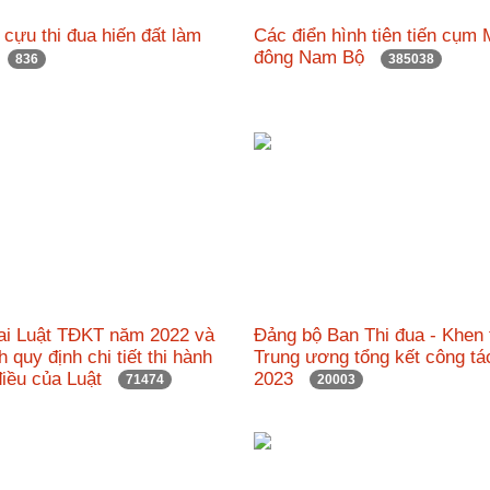
h cựu thi đua hiến đất làm
Các điển hình tiên tiến cụm 
"
đông Nam Bộ
836
385038
hai Luật TĐKT năm 2022 và
Đảng bộ Ban Thi đua - Khen
h quy định chi tiết thi hành
Trung ương tổng kết công t
điều của Luật
2023
71474
20003