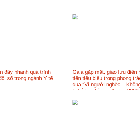
n đẩy nhanh quá trình
Gala gặp mặt, giao lưu điển h
đổi số trong ngành Y tế
tiến tiêu biểu trong phong trà
đua “Vì người nghèo – Không
bị bỏ lại phía sau” năm 20