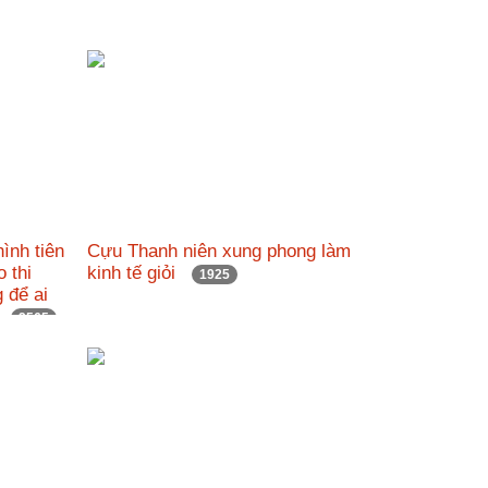
ình tiên
Cựu Thanh niên xung phong làm
o thi
kinh tế giỏi
1925
 để ai
23
2565