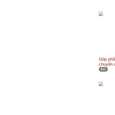
nhập
Góp phầ
chuyển 
821