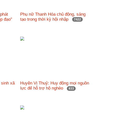
 phát
Phụ nữ Thanh Hóa chủ động, sáng
đẹp đạo"
tạo trong thời kỳ hội nhập
7422
 sinh xã
Huyện Vị Thuỷ: Huy động mọi nguồn
lực để hỗ trợ hộ nghèo
833