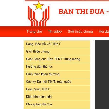
Đảng,
Bác
Trang chủ
Tin video
Giới thiệu chung
Hỏi đá
Hồ
với
Đảng, Bác Hồ với TĐKT
TĐKT
Giới thiệu chung
Giới
Hoạt động của Ban TĐKT Trung ương
thiệu
chung
Hướng dẫn thủ tục
Hình thức khen thưởng
Hoạt
Các kỳ Đại hội TĐYN toàn quốc
động
của
Hoạt động TĐKT
Ban
Điển hình tiên tiến
TĐKT
Trung
Phong trào thi đua