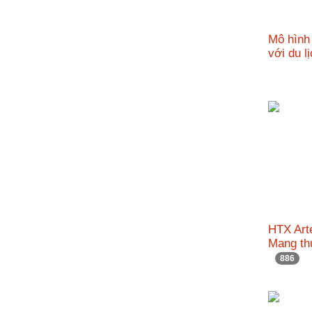
Mô hình 
với du l
HTX Art
Mang th
886