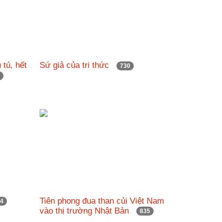
 tú, hết
Sứ giả của tri thức
730
1
Tiên phong đua than củi Việt Nam
44
vào thị trường Nhật Bản
835