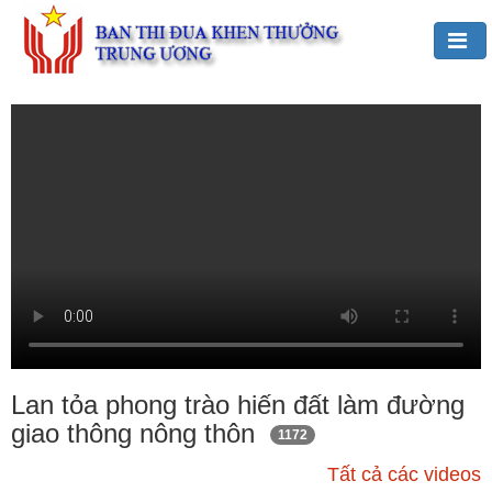
Đảng,
Bác
Hồ
với
TĐKT
Giới
thiệu
chung
Hoạt
động
của
Lan tỏa phong trào hiến đất làm đường
Ban
giao thông nông thôn
1172
TĐKT
Trung
Tất cả các videos