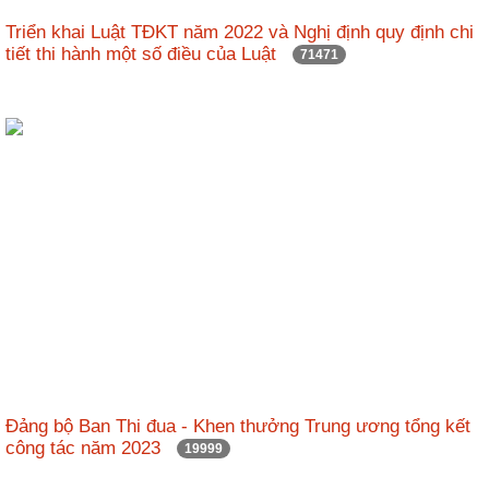
nhập
Triển khai Luật TĐKT năm 2022 và Nghị định quy định chi
tiết thi hành một số điều của Luật
71471
Đảng bộ Ban Thi đua - Khen thưởng Trung ương tổng kết
công tác năm 2023
19999