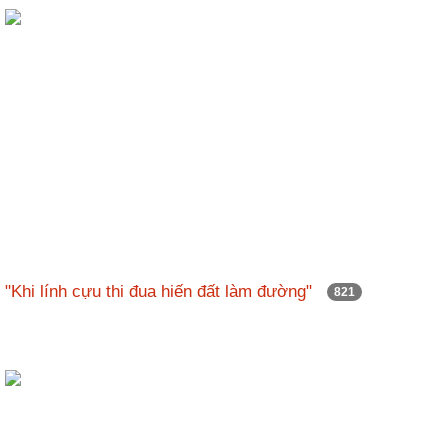
ương
Hướng
dẫn
thủ
tục
Hình
thức
khen
thưởng
Các
kỳ
"Khi lính cựu thi đua hiến đất làm đường"
821
Đại
hội
TĐYN
toàn
quốc
Hoạt