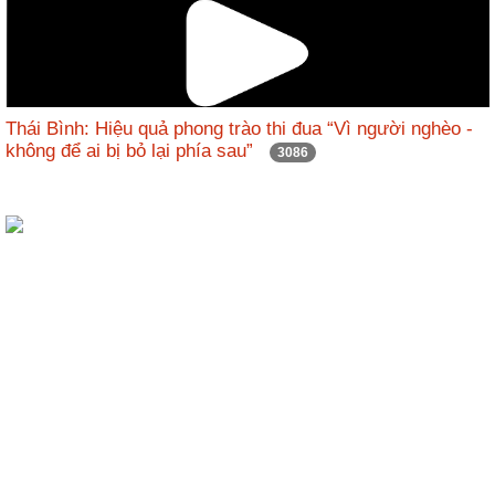
Hợp
tác
đào
tạo
Thái Bình: Hiệu quả phong trào thi đua “Vì người nghèo -
không để ai bị bỏ lại phía sau”
3086
Các
dự
án,
đề
tài
Tiếp
cận
thông
tin
Tìm
kiếm
Đăng