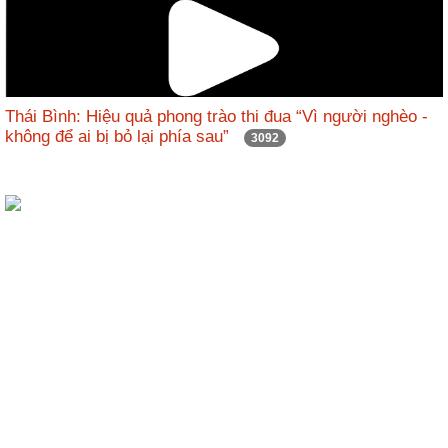
Hợp
tác
đào
tạo
Thái Bình: Hiệu quả phong trào thi đua “Vì người nghèo -
không để ai bị bỏ lại phía sau”
3092
Các
dự
án,
đề
tài
Tiếp
cận
thông
tin
Tìm
kiếm
Đăng