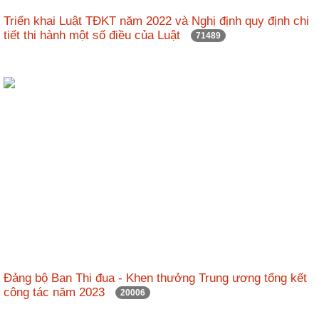
nhập
Triển khai Luật TĐKT năm 2022 và Nghị định quy định chi
tiết thi hành một số điều của Luật
71489
Đảng bộ Ban Thi đua - Khen thưởng Trung ương tổng kết
công tác năm 2023
20006