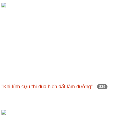
ương
Hướng
dẫn
thủ
tục
Hình
thức
khen
thưởng
Các
kỳ
"Khi lính cựu thi đua hiến đất làm đường"
839
Đại
hội
TĐYN
toàn
quốc
Hoạt