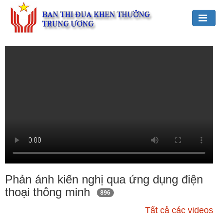
Đảng,
Bác
Hồ
với
TĐKT
Giới
thiệu
chung
Hoạt
động
của
Phản ánh kiến nghị qua ứng dụng điện
Ban
thoại thông minh
896
TĐKT
Trung
Tất cả các videos