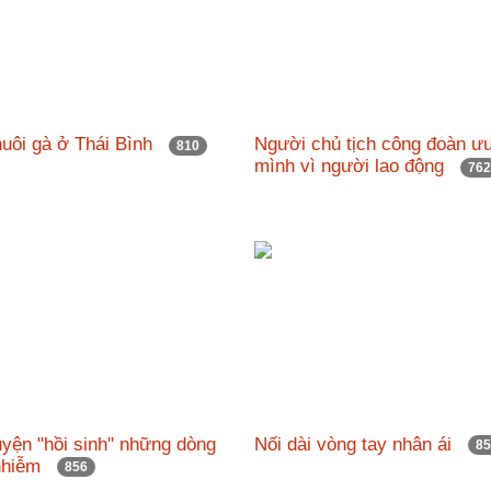
nuôi gà ở Thái Bình
Người chủ tịch công đoàn ưu
810
mình vì người lao động
76
yện "hồi sinh" những dòng
Nối dài vòng tay nhân ái
8
 nhiễm
856