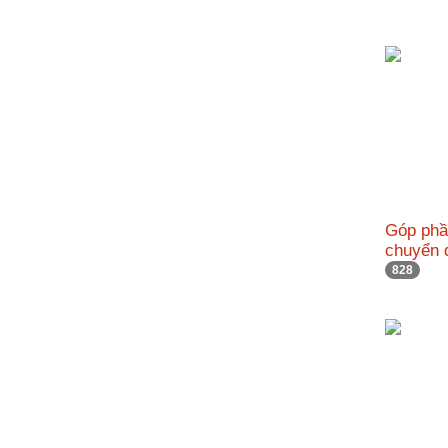
nhập
Góp phầ
chuyển 
828