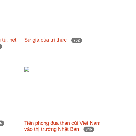
 tú, hết
Sứ giả của tri thức
752
2
Tiên phong đua than củi Việt Nam
56
vào thị trường Nhật Bản
846