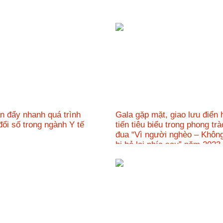
n đẩy nhanh quá trình
Gala gặp mặt, giao lưu điển h
đổi số trong ngành Y tế
tiến tiêu biểu trong phong trà
đua “Vì người nghèo – Không
bị bỏ lại phía sau” năm 20