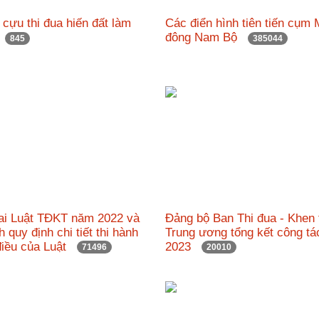
h cựu thi đua hiến đất làm
Các điển hình tiên tiến cụm 
"
đông Nam Bộ
845
385044
hai Luật TĐKT năm 2022 và
Đảng bộ Ban Thi đua - Khen
h quy định chi tiết thi hành
Trung ương tổng kết công t
điều của Luật
2023
71496
20010