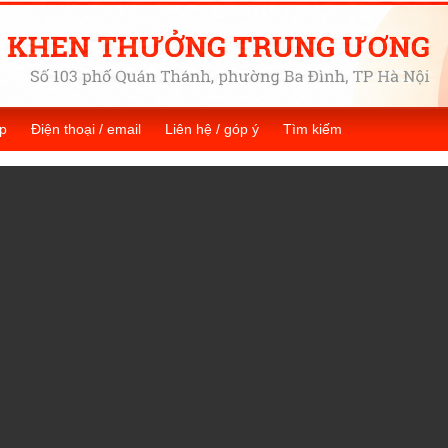
p
Điện thoại / email
Liên hệ / góp ý
Tìm kiếm