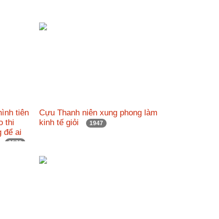
ình tiên
Cựu Thanh niên xung phong làm
o thi
kinh tế giỏi
1947
 để ai
23
2573