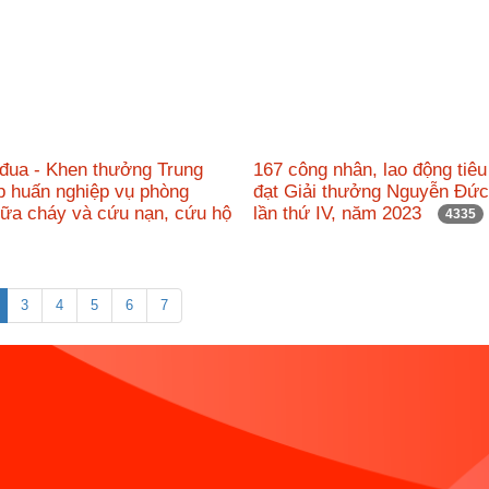
 đua - Khen thưởng Trung
167 công nhân, lao động tiêu
p huấn nghiệp vụ phòng
đạt Giải thưởng Nguyễn Đứ
hữa cháy và cứu nạn, cứu hộ
lần thứ IV, năm 2023
4335
3
4
5
6
7