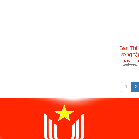
Ban Thi
ương tậ
cháy, c
69572
1
2