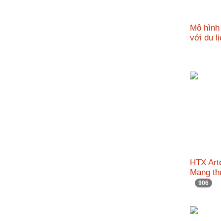
Mô hình 
với du l
HTX Art
Mang th
906