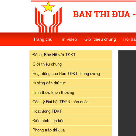
Đảng,
Bác
Trang chủ
Tin video
Giới thiệu chung
Hỏi đá
Hồ
với
Đảng, Bác Hồ với TĐKT
TĐKT
Giới thiệu chung
Giới
Hoạt động của Ban TĐKT Trung ương
thiệu
chung
Hướng dẫn thủ tục
Hình thức khen thưởng
Hoạt
Các kỳ Đại hội TĐYN toàn quốc
động
của
Hoạt động TĐKT
Ban
Điển hình tiên tiến
TĐKT
Trung
Phong trào thi đua