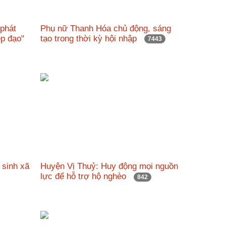
 phát
Phụ nữ Thanh Hóa chủ động, sáng
đẹp đạo"
tạo trong thời kỳ hội nhập
7443
 sinh xã
Huyện Vị Thuỷ: Huy động mọi nguồn
lực để hỗ trợ hộ nghèo
842