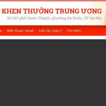
p
Điện thoại / email
Liên hệ / góp ý
Tìm kiếm