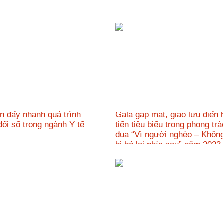
n đẩy nhanh quá trình
Gala gặp mặt, giao lưu điển h
đổi số trong ngành Y tế
tiến tiêu biểu trong phong trà
đua “Vì người nghèo – Không
bị bỏ lại phía sau” năm 20