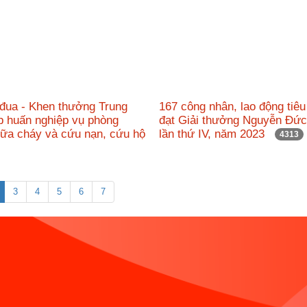
 đua - Khen thưởng Trung
167 công nhân, lao động tiêu
p huấn nghiệp vụ phòng
đạt Giải thưởng Nguyễn Đứ
hữa cháy và cứu nạn, cứu hộ
lần thứ IV, năm 2023
4313
3
4
5
6
7