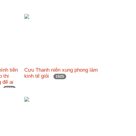
ình tiên
Cựu Thanh niên xung phong làm
o thi
kinh tế giỏi
1925
 để ai
23
2561