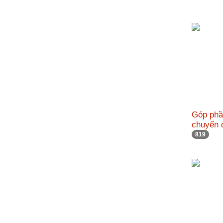
nhập
Góp phầ
chuyển 
819