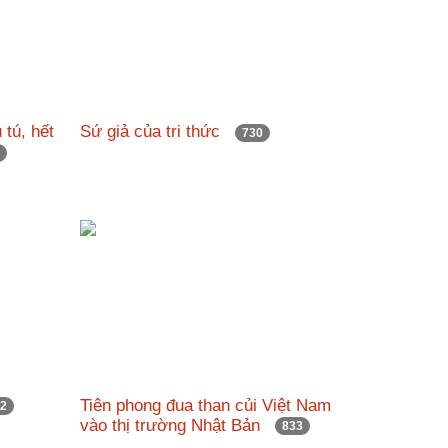
 tú, hết
Sứ giả của tri thức
730
0
Tiên phong đua than củi Việt Nam
42
vào thị trường Nhật Bản
833