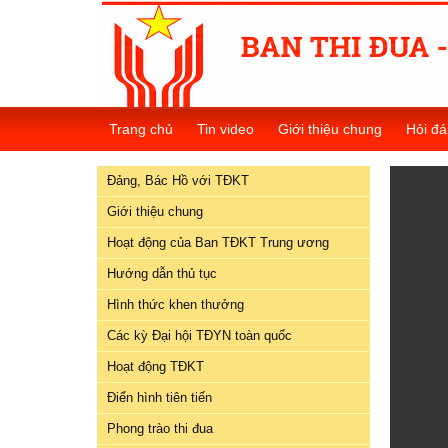
Đảng,
Bác
Trang chủ
Tin video
Giới thiệu chung
Hỏi đá
Hồ
với
Đảng, Bác Hồ với TĐKT
TĐKT
Giới thiệu chung
Giới
Hoạt động của Ban TĐKT Trung ương
thiệu
chung
Hướng dẫn thủ tục
Hình thức khen thưởng
Hoạt
Các kỳ Đại hội TĐYN toàn quốc
động
của
Hoạt động TĐKT
Ban
Điển hình tiên tiến
TĐKT
Trung
Phong trào thi đua