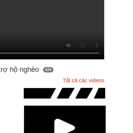
 trợ hộ nghèo
829
Tất cả các videos