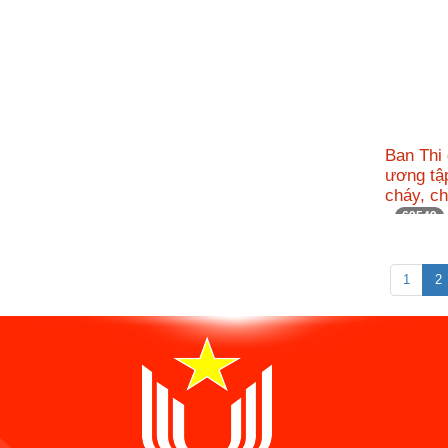
Ban Thi
ương tậ
cháy, c
69549
1
2