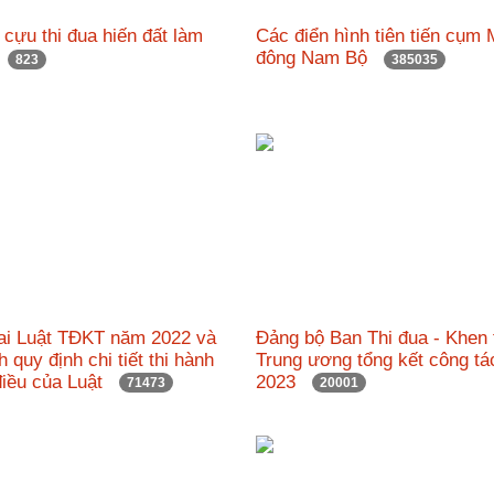
h cựu thi đua hiến đất làm
Các điển hình tiên tiến cụm 
"
đông Nam Bộ
823
385035
hai Luật TĐKT năm 2022 và
Đảng bộ Ban Thi đua - Khen
h quy định chi tiết thi hành
Trung ương tổng kết công t
điều của Luật
2023
71473
20001