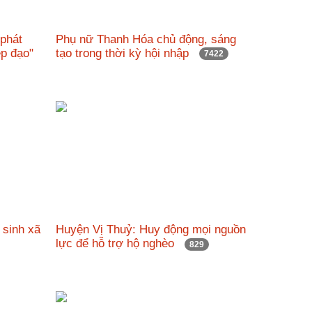
 phát
Phụ nữ Thanh Hóa chủ động, sáng
đẹp đạo"
tạo trong thời kỳ hội nhập
7422
 sinh xã
Huyện Vị Thuỷ: Huy động mọi nguồn
lực để hỗ trợ hộ nghèo
829