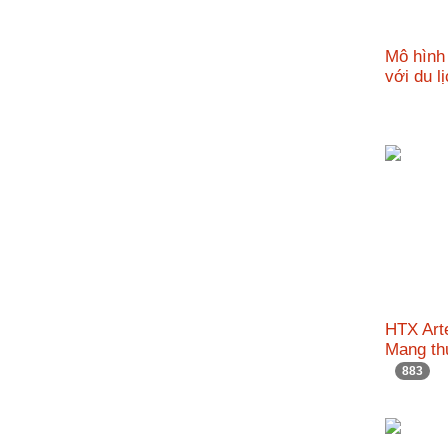
Mô hình 
với du l
HTX Art
Mang th
883