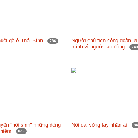
nuôi gà ở Thái Bình
Người chủ tịch công đoàn ưu
786
mình vì người lao động
74
yện "hồi sinh" những dòng
Nối dài vòng tay nhân ái
8
 nhiễm
843