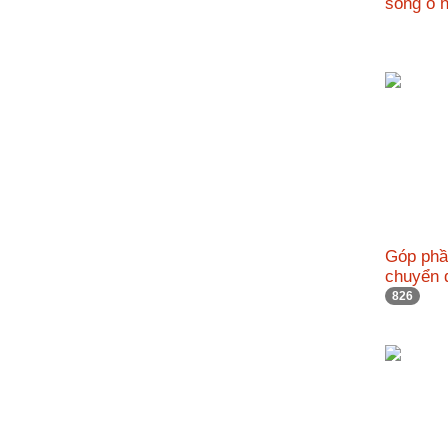
sông ô
nhập
Góp phầ
chuyển 
826