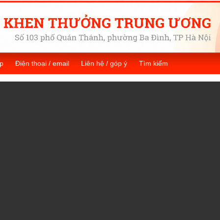
p
Điện thoại / email
Liên hệ / góp ý
Tìm kiếm