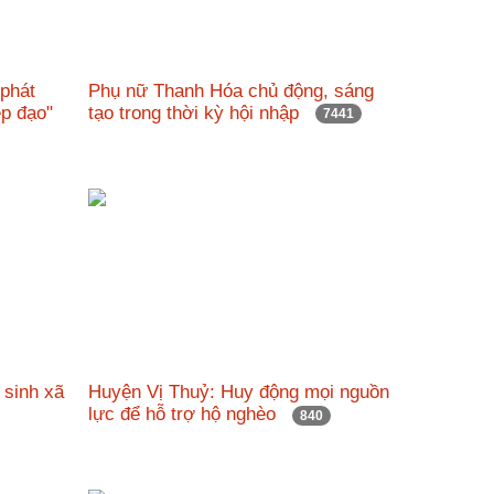
 phát
Phụ nữ Thanh Hóa chủ động, sáng
đẹp đạo"
tạo trong thời kỳ hội nhập
7441
 sinh xã
Huyện Vị Thuỷ: Huy động mọi nguồn
lực để hỗ trợ hộ nghèo
840