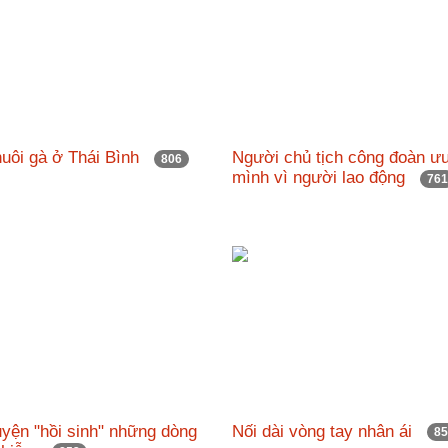
nuôi gà ở Thái Bình
Người chủ tịch công đoàn ưu
806
mình vì người lao động
76
yện "hồi sinh" những dòng
Nối dài vòng tay nhân ái
8