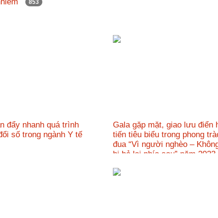
 nhiễm
853
n đẩy nhanh quá trình
Gala gặp mặt, giao lưu điển h
đổi số trong ngành Y tế
tiến tiêu biểu trong phong trà
đua “Vì người nghèo – Không
bị bỏ lại phía sau” năm 20