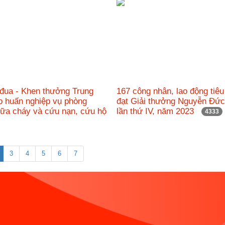
 đua - Khen thưởng Trung
167 công nhân, lao động tiêu
p huấn nghiệp vụ phòng
đạt Giải thưởng Nguyễn Đứ
hữa cháy và cứu nạn, cứu hộ
lần thứ IV, năm 2023
4333
3
4
5
6
7