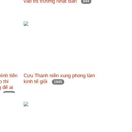
vào thị trường Nhật Bản
844
ình tiên
Cựu Thanh niên xung phong làm
o thi
kinh tế giỏi
1945
 để ai
23
2571