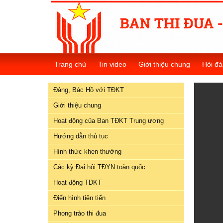
Đảng,
Bác
Trang chủ
Tin video
Giới thiệu chung
Hỏi đá
Hồ
với
Đảng, Bác Hồ với TĐKT
TĐKT
Giới thiệu chung
Giới
Hoạt động của Ban TĐKT Trung ương
thiệu
chung
Hướng dẫn thủ tục
Hình thức khen thưởng
Hoạt
Các kỳ Đại hội TĐYN toàn quốc
động
của
Hoạt động TĐKT
Ban
Điển hình tiên tiến
TĐKT
Trung
Phong trào thi đua