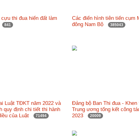
h cựu thi đua hiến đất làm
Các điển hình tiên tiến cụm 
"
đông Nam Bộ
841
385043
hai Luật TĐKT năm 2022 và
Đảng bộ Ban Thi đua - Khen
h quy định chi tiết thi hành
Trung ương tổng kết công t
điều của Luật
2023
71494
20009