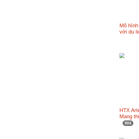
Mô hình 
với du l
HTX Art
Mang th
904