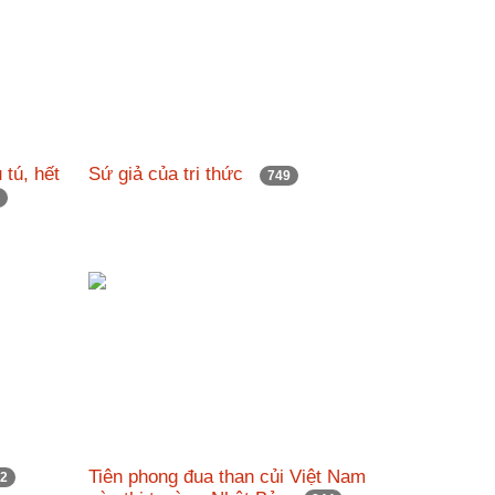
 tú, hết
Sứ giả của tri thức
749
1
Tiên phong đua than củi Việt Nam
52