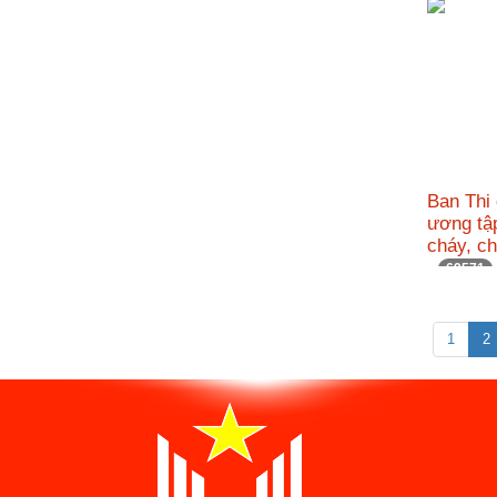
Ban Thi
ương tậ
cháy, c
69571
1
2