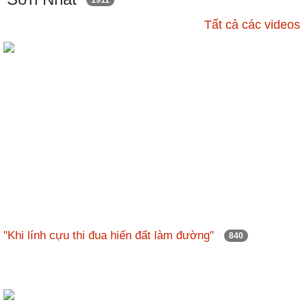
ương
1911
Tất cả các videos
Hướng
dẫn
thủ
tục
Hình
thức
khen
thưởng
Các
kỳ
Đại
hội
"Khi lính cựu thi đua hiến đất làm đường"
840
TĐYN
toàn
quốc
Hoạt