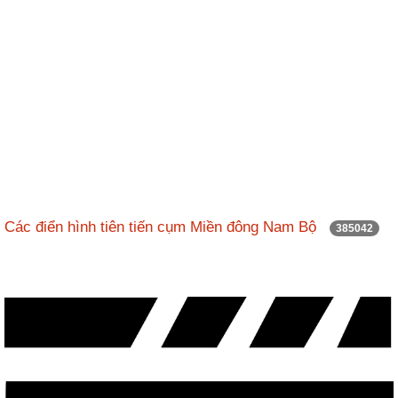
động
TĐKT
Điển
hình
tiên
tiến
Phong
trào
thi
đua
Các điển hình tiên tiến cụm Miền đông Nam Bộ
385042
Chính
trị
-
Kinh
tế
-
Xã
hội