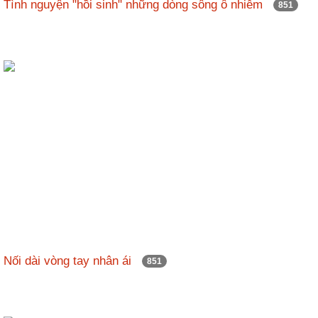
Tình nguyện "hồi sinh" những dòng sông ô nhiễm
851
Nối dài vòng tay nhân ái
851