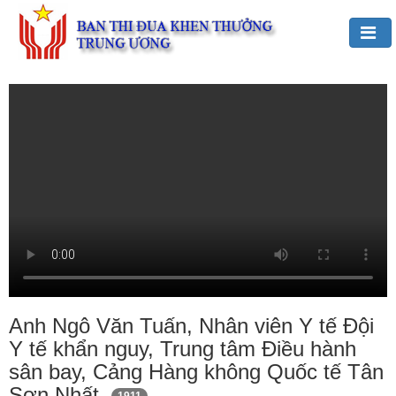
Đảng,
Bác
Hồ
với
TĐKT
Giới
thiệu
chung
Hoạt
động
của
Anh Ngô Văn Tuấn, Nhân viên Y tế Đội
Ban
Y tế khẩn nguy, Trung tâm Điều hành
TĐKT
sân bay, Cảng Hàng không Quốc tế Tân
Trung
Sơn Nhất