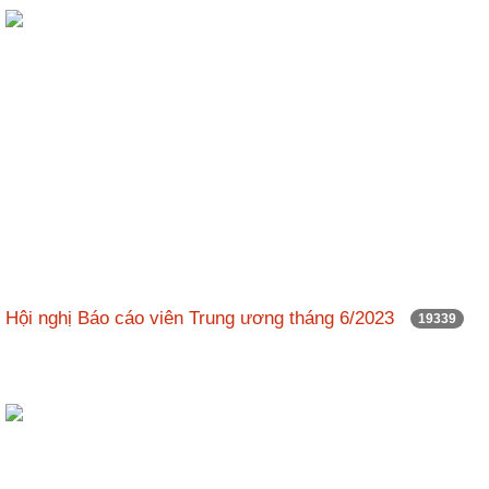
ương
Hướng
dẫn
thủ
tục
Hình
thức
khen
thưởng
Các
kỳ
Hội nghị Báo cáo viên Trung ương tháng 6/2023
19339
Đại
hội
TĐYN
toàn
quốc
Hoạt