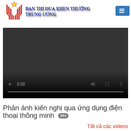
Đảng,
Bác
Hồ
với
TĐKT
Giới
thiệu
chung
Hoạt
động
của
Phản ánh kiến nghị qua ứng dụng điện
Ban
thoại thông minh
894
TĐKT
Trung
Tất cả các videos