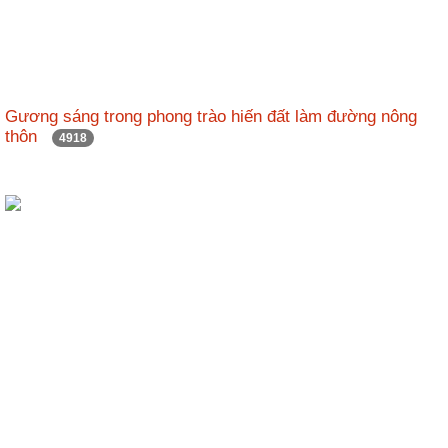
Hợp
tác
đào
tạo
Gương sáng trong phong trào hiến đất làm đường nông
thôn
4918
Các
dự
án,
đề
tài
Tiếp
cận
thông
tin
Tìm
kiếm
Đăng