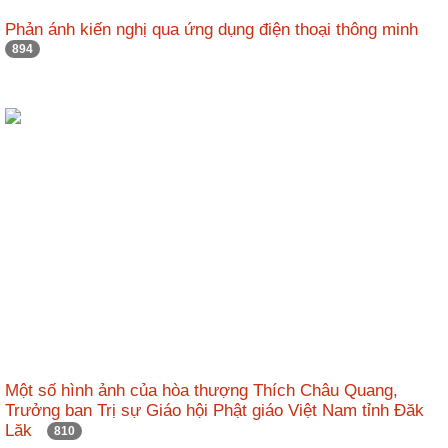
nhập
Phản ánh kiến nghị qua ứng dụng điện thoại thông minh
894
Một số hình ảnh của hòa thượng Thích Châu Quang,
Trưởng ban Trị sự Giáo hội Phật giáo Việt Nam tỉnh Đăk
Lăk
810