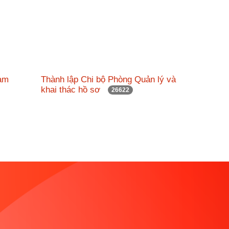
 làm
Thành lập Chi bộ Phòng Quản lý và
khai thác hồ sơ
26622