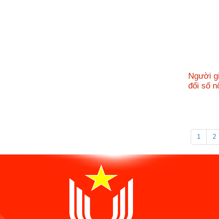
Người g
đổi số 
1
2