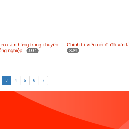
ieo cảm hứng trong chuyển
Chính trị viên nói đi đôi với
nông nghiệp
5164
2834
3
4
5
6
7