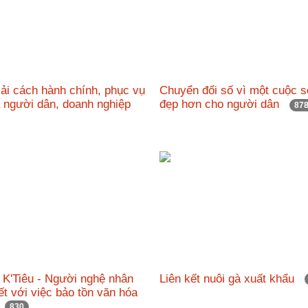
ải cách hành chính, phục vụ
Chuyển đổi số vì một cuộc s
ả người dân, doanh nghiệp
đẹp hơn cho người dân
87
 K'Tiêu - Người nghệ nhân
Liên kết nuôi gà xuất khẩu
t với việc bảo tồn văn hóa
c
830