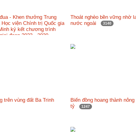
 đua - Khen thưởng Trung
Thoát nghèo bền vững nhờ l
Học viện Chính trị Quốc gia
nước ngoài
3140
inh ký kết chương trình
 giai đoạn 2023 - 2030
g trên vùng đất Ba Trinh
Biến đồng hoang thành nông t
tỷ
1247