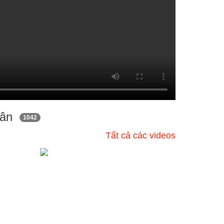
 dân
1042
Tất cả các videos