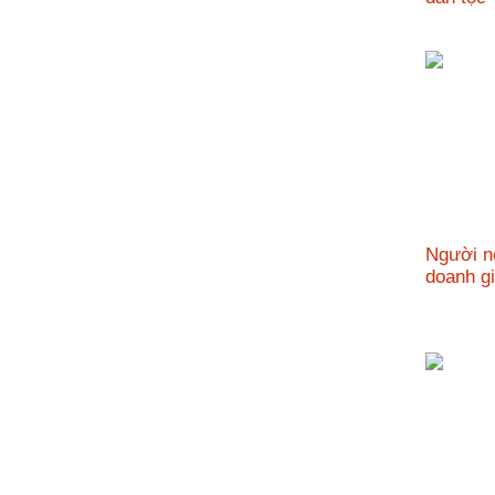
nhập
Người nô
doanh 