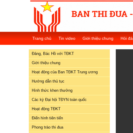
Đảng,
Bác
Trang chủ
Tin video
Giới thiệu chung
Hỏi đá
Hồ
với
Đảng, Bác Hồ với TĐKT
TĐKT
Giới thiệu chung
Giới
Hoạt động của Ban TĐKT Trung ương
thiệu
chung
Hướng dẫn thủ tục
Hình thức khen thưởng
Hoạt
Các kỳ Đại hội TĐYN toàn quốc
động
của
Hoạt động TĐKT
Ban
Điển hình tiên tiến
TĐKT
Trung
Phong trào thi đua