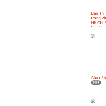
Ban Thi
ương và 
Hồ Chí M
hợp tác
1990
Sầu riên
2087