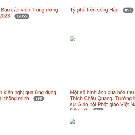
ị Báo cáo viên Trung ương
Tỷ phú trên sông Hậu
853
6/2023
19355
h kiến nghị qua ứng dụng
Một số hình ảnh của hòa th
oại thông minh
Thích Châu Quang, Trưởng b
898
sự Giáo hội Phật giáo Việt N
Đăk Lăk
826