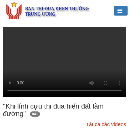
Đảng,
Bác
Hồ
với
TĐKT
Giới
thiệu
chung
Hoạt
động
của
"Khi lính cựu thi đua hiến đất làm
Ban
đường"
841
TĐKT
Trung
Tất cả các videos