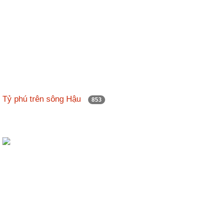
động
TĐKT
Điển
hình
tiên
tiến
Phong
trào
Tỷ phú trên sông Hậu
853
thi
đua
Chính
trị
-
Kinh
tế
-
Xã
hội