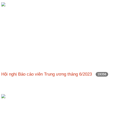
ương
Hướng
dẫn
thủ
tục
Hình
thức
khen
thưởng
Các
kỳ
Hội nghị Báo cáo viên Trung ương tháng 6/2023
19356
Đại
hội
TĐYN
toàn
quốc
Hoạt