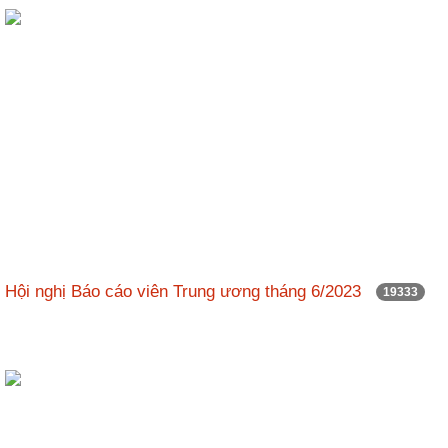
ương
Hướng
dẫn
thủ
tục
Hình
thức
khen
thưởng
Các
kỳ
Hội nghị Báo cáo viên Trung ương tháng 6/2023
19333
Đại
hội
TĐYN
toàn
quốc
Hoạt