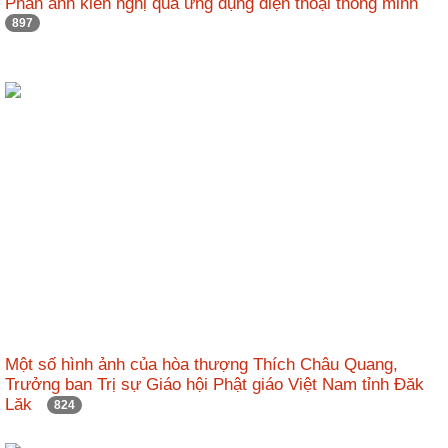
Phản ánh kiến nghị qua ứng dụng điện thoại thông minh
nhập
897
Một số hình ảnh của hòa thượng Thích Châu Quang,
Trưởng ban Trị sự Giáo hội Phật giáo Việt Nam tỉnh Đăk
Lăk
824