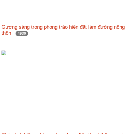
Hợp
tác
đào
Gương sáng trong phong trào hiến đất làm đường nông
tạo
thôn
4930
Các
dự
án,
đề
tài
Tiếp
cận
thông
tin
Tìm
kiếm
Đăng