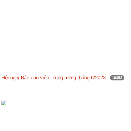
ương
Hướng
dẫn
thủ
tục
Hình
thức
khen
thưởng
Các
Hội nghị Báo cáo viên Trung ương tháng 6/2023
19352
kỳ
Đại
hội
TĐYN
toàn
quốc
Hoạt