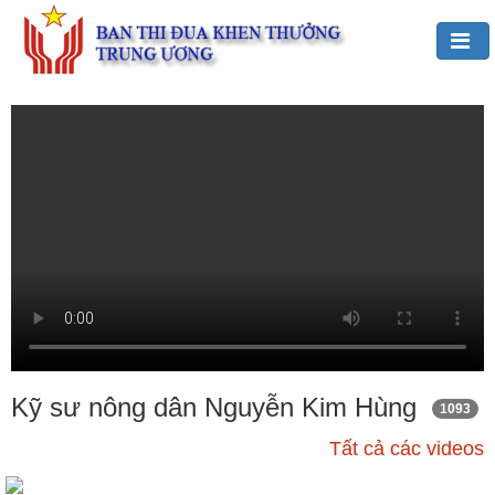
Đảng,
Bác
Hồ
với
TĐKT
Giới
thiệu
chung
Hoạt
động
của
Kỹ sư nông dân Nguyễn Kim Hùng
1093
Ban
Tất cả các videos
TĐKT
Trung