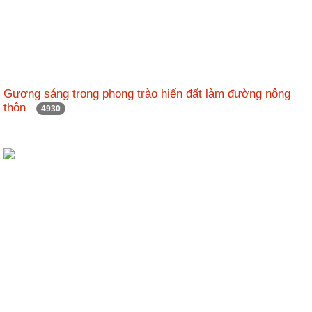
Hợp
tác
đào
tạo
Gương sáng trong phong trào hiến đất làm đường nông
Các
thôn
4930
dự
án,
đề
tài
Tiếp
cận
thông
tin
Tìm
kiếm
Đăng