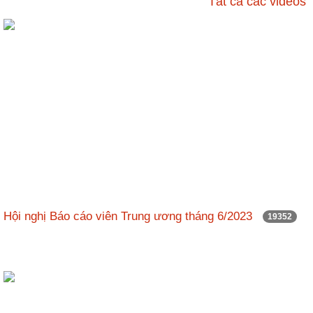
Tất cả các videos
ương
Hướng
dẫn
thủ
tục
Hình
thức
khen
thưởng
Các
kỳ
Đại
Hội nghị Báo cáo viên Trung ương tháng 6/2023
19352
hội
TĐYN
toàn
quốc
Hoạt