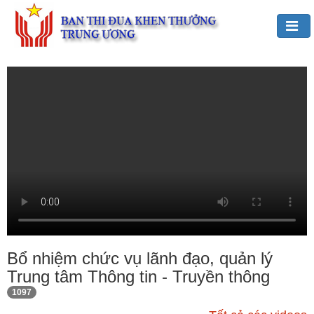
Đảng,
Bác
Hồ
với
TĐKT
Giới
thiệu
chung
Hoạt
động
của
Bổ nhiệm chức vụ lãnh đạo, quản lý
Ban
Trung tâm Thông tin - Truyền thông
TĐKT
1097
Trung