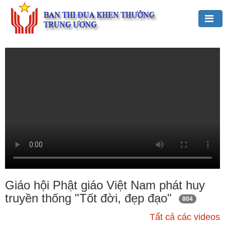
Đảng,
Bác
Hồ
với
TĐKT
Giới
thiệu
chung
Hoạt
động
của
Giáo hội Phật giáo Việt Nam phát huy
Ban
truyền thống "Tốt đời, đẹp đạo"
804
TĐKT
Trung
Tất cả các videos