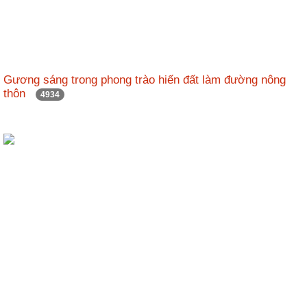
Hợp
tác
đào
tạo
Gương sáng trong phong trào hiến đất làm đường nông
thôn
4934
Các
dự
án,
đề
tài
Tiếp
cận
thông
tin
Tìm
kiếm
Đăng