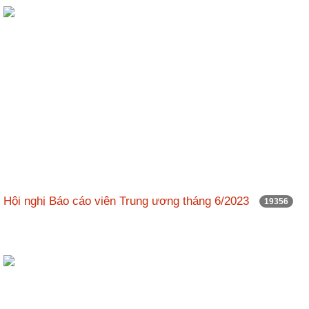
ương
Hướng
dẫn
thủ
tục
Hình
thức
khen
thưởng
Các
kỳ
Hội nghị Báo cáo viên Trung ương tháng 6/2023
19356
Đại
hội
TĐYN
toàn
quốc
Hoạt