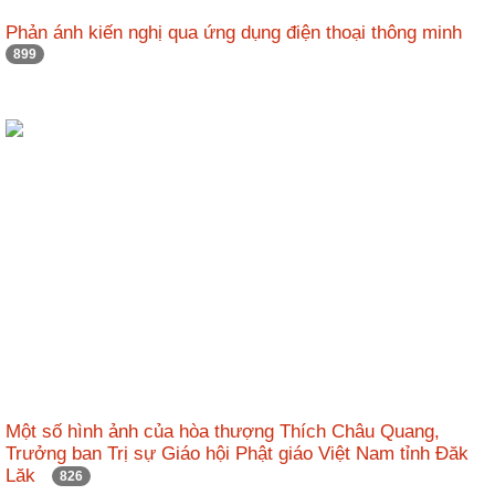
nhập
Phản ánh kiến nghị qua ứng dụng điện thoại thông minh
899
Một số hình ảnh của hòa thượng Thích Châu Quang,
Trưởng ban Trị sự Giáo hội Phật giáo Việt Nam tỉnh Đăk
Lăk
826