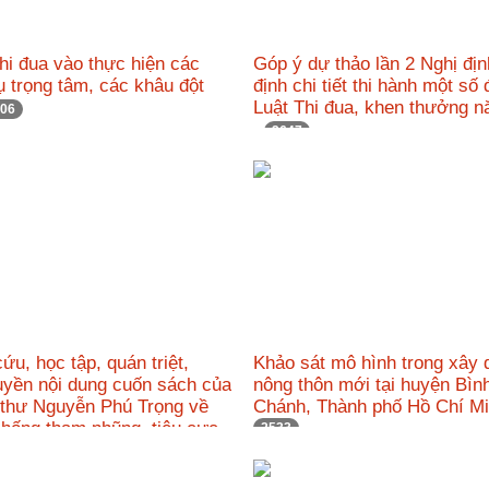
i đua vào thực hiện các
Góp ý dự thảo lần 2 Nghị đị
 trọng tâm, các khâu đột
định chi tiết thi hành một số
Luật Thi đua, khen thưởng 
06
2647
ứu, học tập, quán triệt,
Khảo sát mô hình trong xây
uyền nội dung cuốn sách của
nông thôn mới tại huyện Bìn
 thư Nguyễn Phú Trọng về
Chánh, Thành phố Hồ Chí 
chống tham nhũng, tiêu cực
2533