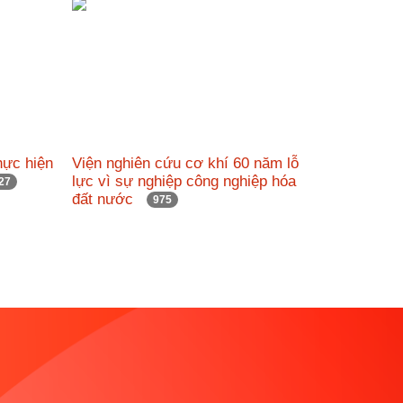
hực hiện
Viện nghiên cứu cơ khí 60 năm lỗ
lực vì sự nghiệp công nghiệp hóa
27
đất nước
975