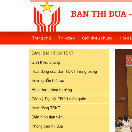
Đảng,
Bác
Trang chủ
Tin video
Giới thiệu chung
Hỏi đá
Hồ
với
Đảng, Bác Hồ với TĐKT
TĐKT
Giới thiệu chung
Giới
Hoạt động của Ban TĐKT Trung ương
thiệu
chung
Hướng dẫn thủ tục
Hình thức khen thưởng
Hoạt
Các kỳ Đại hội TĐYN toàn quốc
động
của
Hoạt động TĐKT
Ban
Điển hình tiên tiến
TĐKT
Trung
Phong trào thi đua