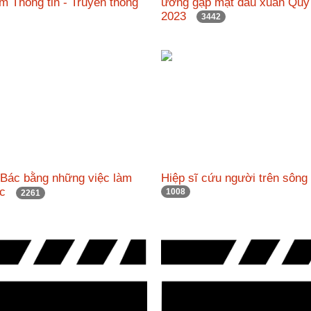
âm Thông tin - Truyền thông
ương gặp mặt đầu xuân Qu
2023
3442
 Bác bằng những việc làm
Hiệp sĩ cứu người trên sô
hực
1008
2261