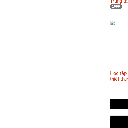
Trung t
nhập
1099
Học tập
thiết t