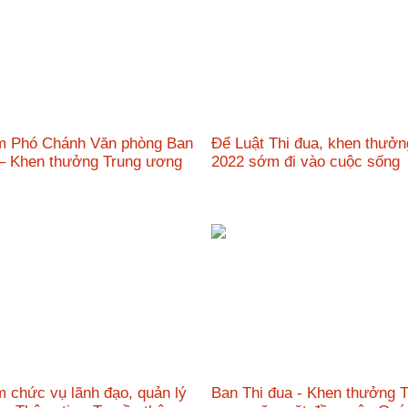
m Phó Chánh Văn phòng Ban
Để Luật Thi đua, khen thưở
 – Khen thưởng Trung ương
2022 sớm đi vào cuộc sốn
 chức vụ lãnh đạo, quản lý
Ban Thi đua - Khen thưởng 