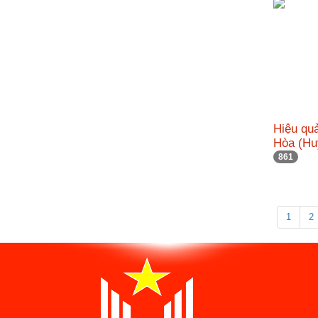
Hiệu qu
Hòa (Hu
861
1
2