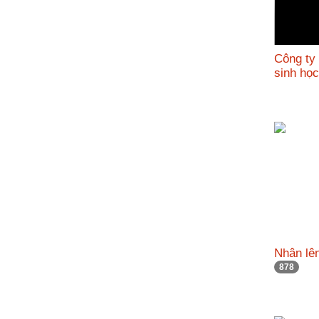
Công ty
sinh họ
Nhân lên
878