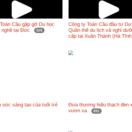
 Toàn Cầu gặp gỡ Du học
Công ty Toàn Cầu đầu tư Dự
c nghề tại Đức
Quần thể du lịch và nghỉ dư
928
cấp tại Xuân Thành (Hà Tĩ
 sức sáng tạo của tuổi trẻ
Đưa thương hiệu thạch đen 
vươn xa
891