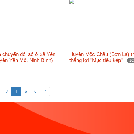
ả chuyển đổi số ở xã Yên
Huyện Mộc Châu (Sơn La) t
yện Yên Mô, Ninh Bình)
thắng lợi "Mục tiêu kép"
10
3
4
5
6
7