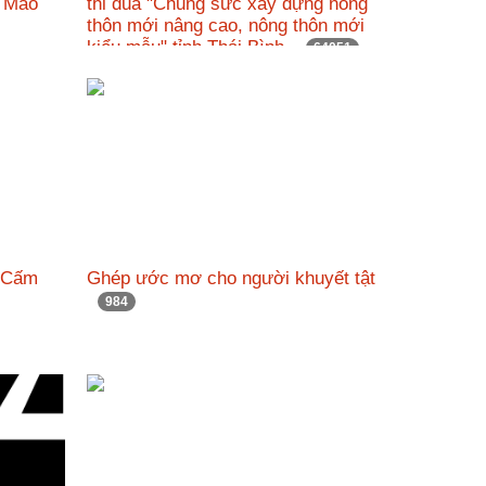
ý Mão
thi đua "Chung sức xây dựng nông
thôn mới nâng cao, nông thôn mới
kiểu mẫu" tỉnh Thái Bình.
64051
ng Cấm
Ghép ước mơ cho người khuyết tật
984