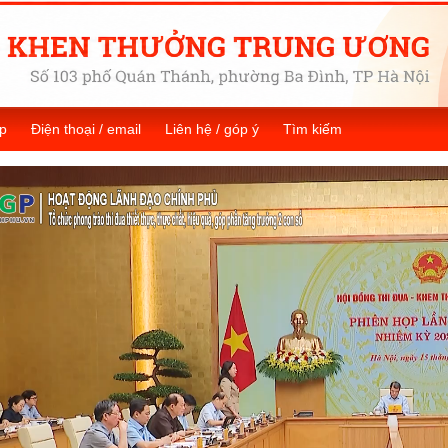
p
Điện thoại / email
Liên hệ / góp ý
Tìm kiếm