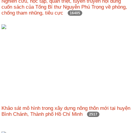
Nghiên cứu, học tập, quán triệt, tuyên truyền nội dung
nhập
cuốn sách của Tổng Bí thư Nguyễn Phú Trọng về phòng,
chống tham nhũng, tiêu cực
16405
Khảo sát mô hình trong xây dựng nông thôn mới tại huyện
Bình Chánh, Thành phố Hồ Chí Minh
2517