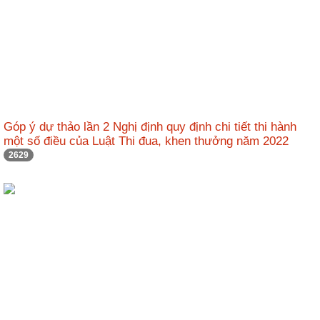
động
TĐKT
Điển
hình
tiên
tiến
Góp ý dự thảo lần 2 Nghị định quy định chi tiết thi hành
Phong
một số điều của Luật Thi đua, khen thưởng năm 2022
trào
2629
thi
đua
Chính
trị
-
Kinh
tế
-
Xã
hội