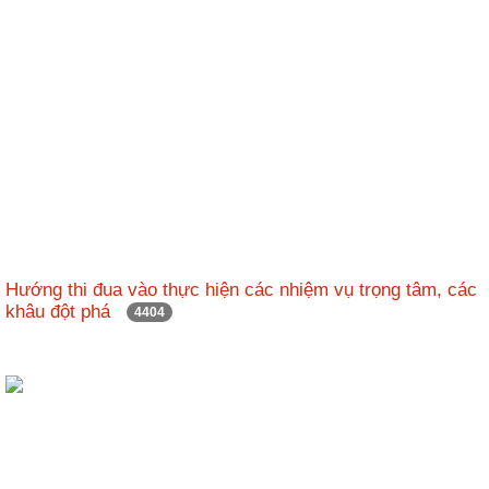
ương
Hướng
dẫn
thủ
tục
Hình
thức
khen
thưởng
Các
Hướng thi đua vào thực hiện các nhiệm vụ trọng tâm, các
kỳ
khâu đột phá
4404
Đại
hội
TĐYN
toàn
quốc
Hoạt