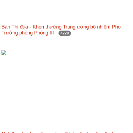
Hợp
tác
đào
Ban Thi đua - Khen thưởng Trung ương bổ nhiệm Phó
tạo
Trưởng phòng Phòng III
4228
Các
dự
án,
đề
tài
Tiếp
cận
thông
tin
Tìm
kiếm
Đăng