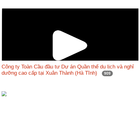
Công ty Toàn Cầu đầu tư Dự án Quần thể du lịch và nghỉ
dưỡng cao cấp tại Xuân Thành (Hà Tĩnh)
909