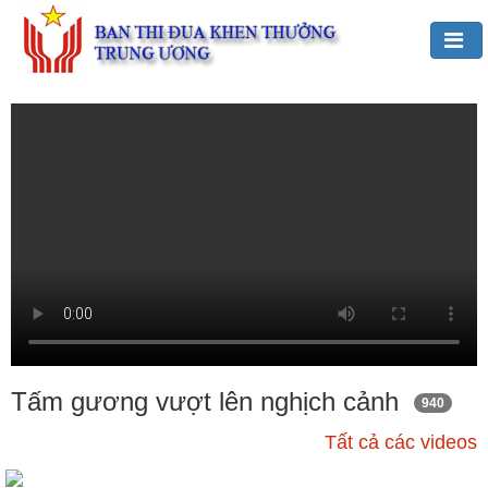
Đảng,
Bác
Hồ
với
TĐKT
Giới
thiệu
chung
Hoạt
động
của
Tấm gương vượt lên nghịch cảnh
940
Ban
Tất cả các videos
TĐKT
Trung