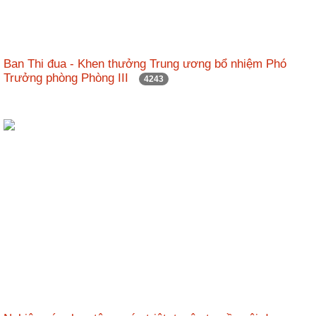
Hợp
tác
đào
Ban Thi đua - Khen thưởng Trung ương bổ nhiệm Phó
tạo
Trưởng phòng Phòng III
4243
Các
dự
án,
đề
tài
Tiếp
cận
thông
tin
Tìm
kiếm
Đăng