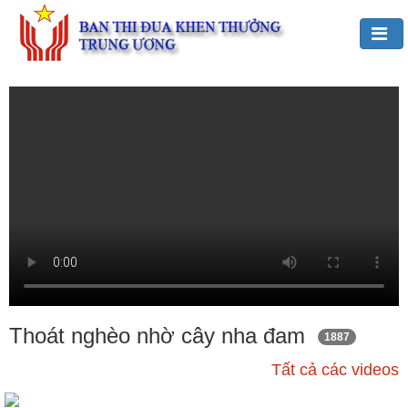
Đảng,
Bác
Hồ
với
TĐKT
Giới
thiệu
chung
Hoạt
động
của
Thoát nghèo nhờ cây nha đam
1887
Ban
Tất cả các videos
TĐKT
Trung