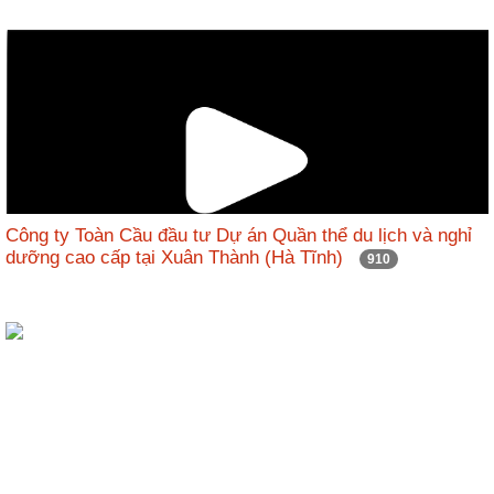
Công ty Toàn Cầu đầu tư Dự án Quần thể du lịch và nghỉ
dưỡng cao cấp tại Xuân Thành (Hà Tĩnh)
910