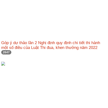
động
TĐKT
Điển
hình
tiên
tiến
Góp ý dự thảo lần 2 Nghị định quy định chi tiết thi hành
Phong
một số điều của Luật Thi đua, khen thưởng năm 2022
trào
2647
thi
đua
Chính
trị
-
Kinh
tế
-
Xã
hội