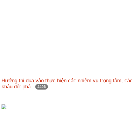
ương
Hướng
dẫn
thủ
tục
Hình
thức
khen
thưởng
Các
Hướng thi đua vào thực hiện các nhiệm vụ trọng tâm, các
kỳ
khâu đột phá
4406
Đại
hội
TĐYN
toàn
quốc
Hoạt