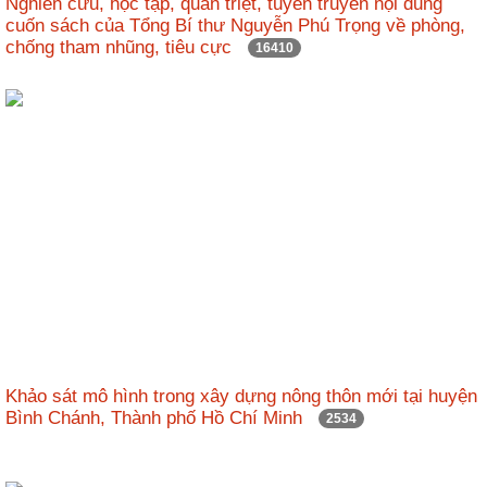
Nghiên cứu, học tập, quán triệt, tuyên truyền nội dung
nhập
cuốn sách của Tổng Bí thư Nguyễn Phú Trọng về phòng,
chống tham nhũng, tiêu cực
16410
Khảo sát mô hình trong xây dựng nông thôn mới tại huyện
Bình Chánh, Thành phố Hồ Chí Minh
2534