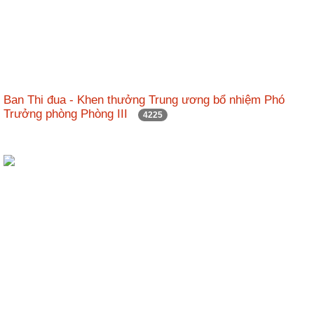
Hợp
tác
đào
tạo
Ban Thi đua - Khen thưởng Trung ương bổ nhiệm Phó
Các
Trưởng phòng Phòng III
dự
4225
án,
đề
tài
Tiếp
cận
thông
tin
Tìm
kiếm
Đăng