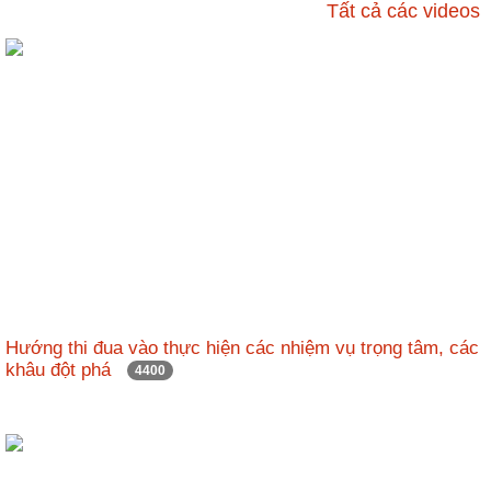
ương
Tất cả các videos
Hướng
dẫn
thủ
tục
Hình
thức
khen
thưởng
Các
kỳ
Đại
Hướng thi đua vào thực hiện các nhiệm vụ trọng tâm, các
hội
khâu đột phá
4400
TĐYN
toàn
quốc
Hoạt