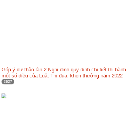
động
TĐKT
Điển
hình
tiên
tiến
Phong
trào
thi
Góp ý dự thảo lần 2 Nghị định quy định chi tiết thi hành
đua
một số điều của Luật Thi đua, khen thưởng năm 2022
2627
Chính
trị
-
Kinh
tế
-
Xã
hội