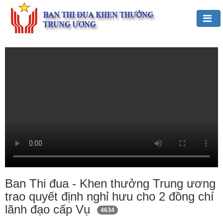
Đảng,
Bác
Hồ
với
TĐKT
Giới
thiệu
chung
Hoạt
động
của
Ban Thi đua - Khen thưởng Trung ương
Ban
trao quyết định nghỉ hưu cho 2 đồng chí
TĐKT
lãnh đạo cấp Vụ
4634
Trung