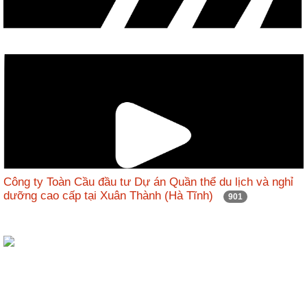
Công ty Toàn Cầu đầu tư Dự án Quần thể du lịch và nghỉ
dưỡng cao cấp tại Xuân Thành (Hà Tĩnh)
901