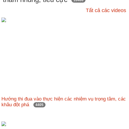
ương
16406
Tất cả các videos
Hướng
dẫn
thủ
tục
Hình
thức
khen
thưởng
Các
kỳ
Đại
hội
Hướng thi đua vào thực hiện các nhiệm vụ trọng tâm, các
TĐYN
khâu đột phá
4405
toàn
quốc
Hoạt