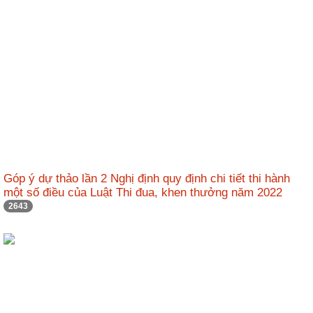
động
TĐKT
Điển
hình
tiên
tiến
Phong
trào
thi
đua
Góp ý dự thảo lần 2 Nghị định quy định chi tiết thi hành
một số điều của Luật Thi đua, khen thưởng năm 2022
Chính
2643
trị
-
Kinh
tế
-
Xã
hội