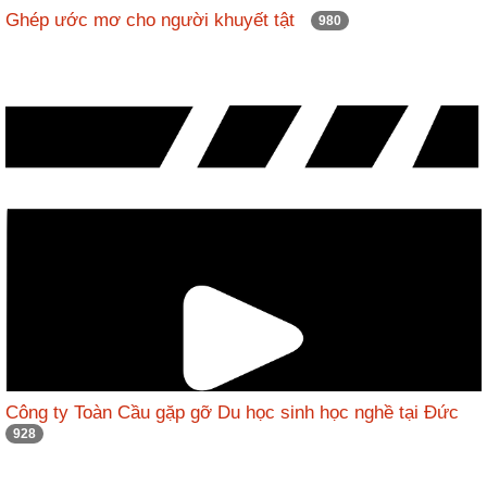
Ghép ước mơ cho người khuyết tật
980
Công ty Toàn Cầu gặp gỡ Du học sinh học nghề tại Đức
928