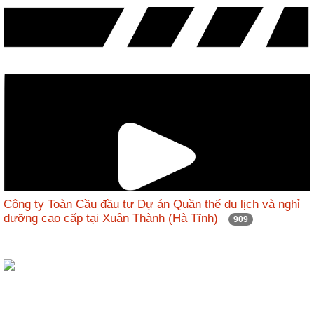
Công ty Toàn Cầu đầu tư Dự án Quần thể du lịch và nghỉ
dưỡng cao cấp tại Xuân Thành (Hà Tĩnh)
909