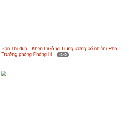
Hợp
tác
đào
tạo
Các
dự
Ban Thi đua - Khen thưởng Trung ương bổ nhiệm Phó
án,
Trưởng phòng Phòng III
4240
đề
tài
Tiếp
cận
thông
tin
Tìm
kiếm
Đăng