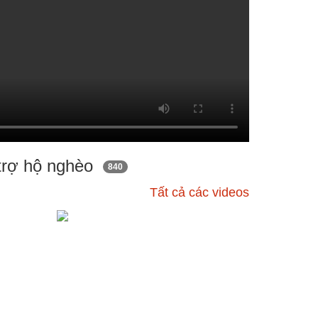
 trợ hộ nghèo
840
Tất cả các videos