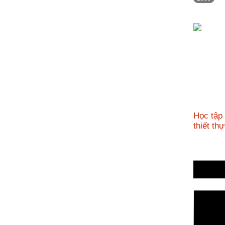
nhập
Học tập
thiết t