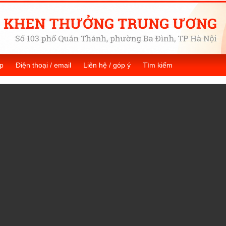
p
Điện thoại / email
Liên hệ / góp ý
Tìm kiếm