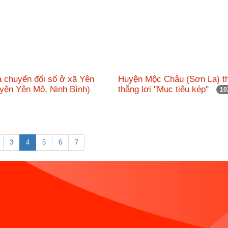
ả chuyển đổi số ở xã Yên
Huyện Mộc Châu (Sơn La) t
yện Yên Mô, Ninh Bình)
thắng lợi "Mục tiêu kép"
10
3
4
5
6
7