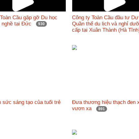
 Toàn Cầu gặp gỡ Du học
Công ty Toàn Cầu đầu tư Dự
c nghề tại Đức
Quần thể du lịch và nghỉ dư
930
cấp tại Xuân Thành (Hà Tĩ
 sức sáng tạo của tuổi trẻ
Đưa thương hiệu thạch đen 
vươn xa
891