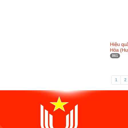
Hiệu qu
Hòa (Hu
861
1
2