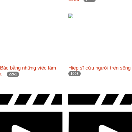
 Bác bằng những việc làm
Hiệp sĩ cứu người trên sô
hực
1008
2261