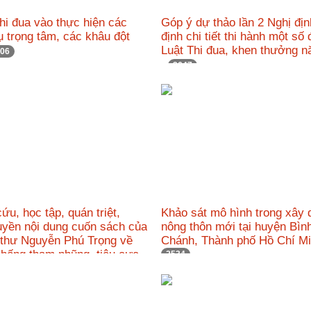
i đua vào thực hiện các
Góp ý dự thảo lần 2 Nghị đị
 trọng tâm, các khâu đột
định chi tiết thi hành một số
Luật Thi đua, khen thưởng 
06
2647
ứu, học tập, quán triệt,
Khảo sát mô hình trong xây
uyền nội dung cuốn sách của
nông thôn mới tại huyện Bìn
 thư Nguyễn Phú Trọng về
Chánh, Thành phố Hồ Chí 
chống tham nhũng, tiêu cực
2534