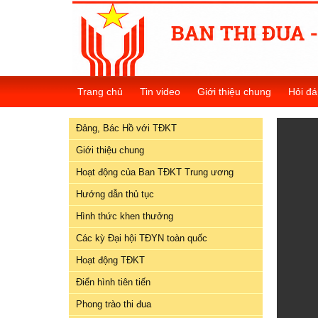
Đảng,
Bác
Trang chủ
Tin video
Giới thiệu chung
Hỏi đá
Hồ
với
Đảng, Bác Hồ với TĐKT
TĐKT
Giới thiệu chung
Giới
Hoạt động của Ban TĐKT Trung ương
thiệu
chung
Hướng dẫn thủ tục
Hình thức khen thưởng
Hoạt
Các kỳ Đại hội TĐYN toàn quốc
động
của
Hoạt động TĐKT
Ban
Điển hình tiên tiến
TĐKT
Trung
Phong trào thi đua