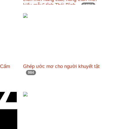
kiểu mẫu" tỉnh Thái Bình.
64052
ng Cấm
Ghép ước mơ cho người khuyết tật
984