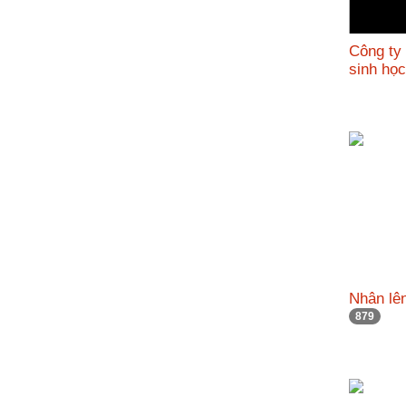
Công ty
sinh họ
Nhân lên
879