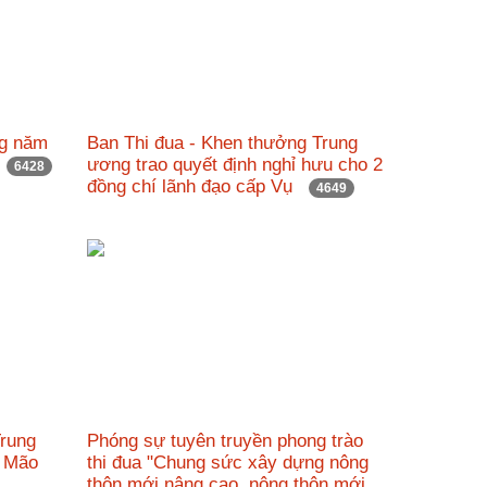
ng năm
Ban Thi đua - Khen thưởng Trung
g
ương trao quyết định nghỉ hưu cho 2
6428
đồng chí lãnh đạo cấp Vụ
4649
Trung
Phóng sự tuyên truyền phong trào
ý Mão
thi đua "Chung sức xây dựng nông
thôn mới nâng cao, nông thôn mới