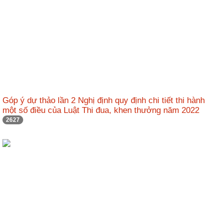
động
TĐKT
Điển
hình
tiên
tiến
Phong
trào
Góp ý dự thảo lần 2 Nghị định quy định chi tiết thi hành
thi
một số điều của Luật Thi đua, khen thưởng năm 2022
đua
2627
Chính
trị
-
Kinh
tế
-
Xã
hội