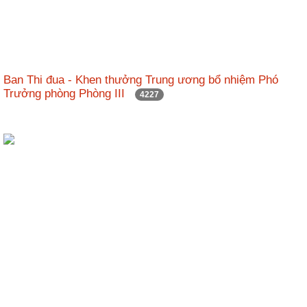
Hợp
tác
đào
tạo
Ban Thi đua - Khen thưởng Trung ương bổ nhiệm Phó
Trưởng phòng Phòng III
4227
Các
dự
án,
đề
tài
Tiếp
cận
thông
tin
Tìm
kiếm
Đăng