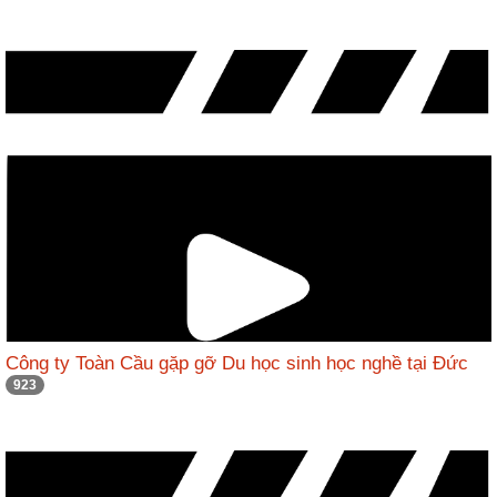
Công ty Toàn Cầu gặp gỡ Du học sinh học nghề tại Đức
923