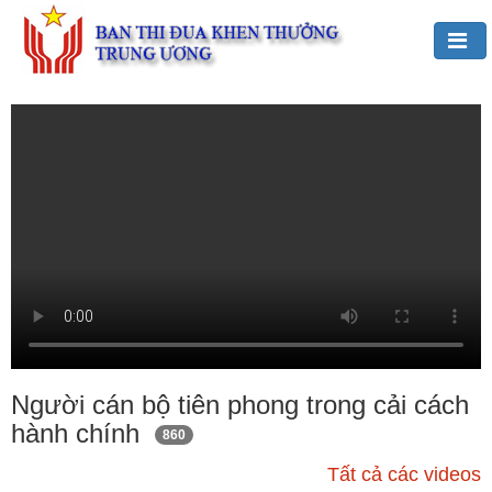
Đảng,
Bác
Hồ
với
TĐKT
Giới
thiệu
chung
Hoạt
động
của
Người cán bộ tiên phong trong cải cách
Ban
hành chính
860
TĐKT
Trung
Tất cả các videos