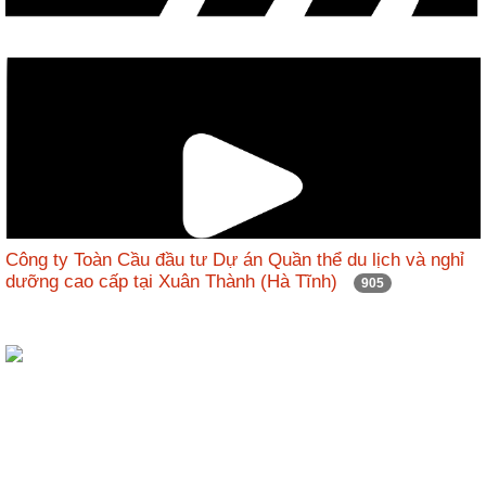
Công ty Toàn Cầu đầu tư Dự án Quần thể du lịch và nghỉ
dưỡng cao cấp tại Xuân Thành (Hà Tĩnh)
905