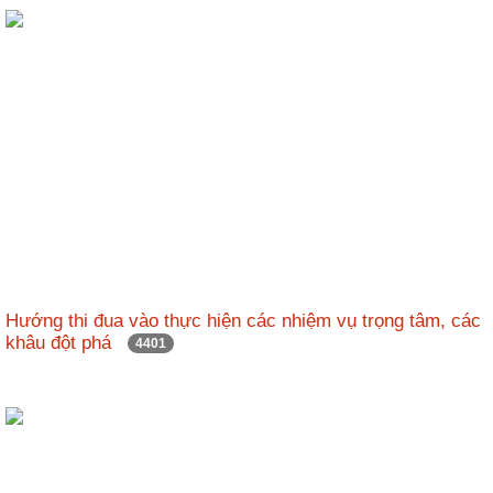
ương
Hướng
dẫn
thủ
tục
Hình
thức
khen
thưởng
Các
kỳ
Hướng thi đua vào thực hiện các nhiệm vụ trọng tâm, các
Đại
khâu đột phá
4401
hội
TĐYN
toàn
quốc
Hoạt