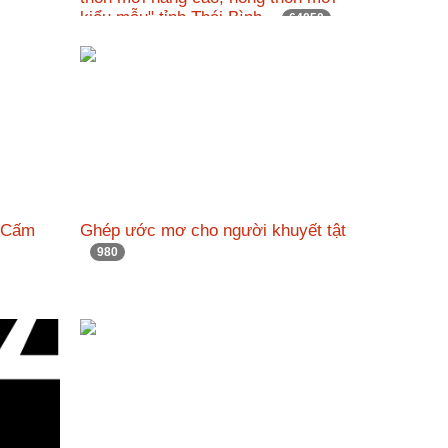
kiểu mẫu" tỉnh Thái Bình.
64050
ng Cấm
Ghép ước mơ cho người khuyết tật
980