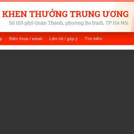
p
Điện thoại / email
Liên hệ / góp ý
Tìm kiếm