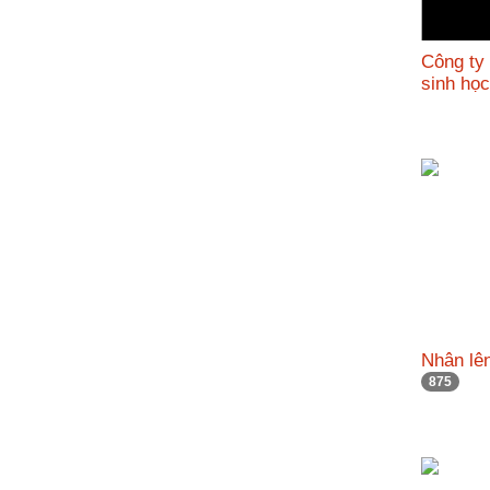
Công ty
sinh họ
Nhân lên
875