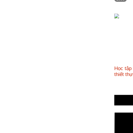
nhập
Học tập
thiết t