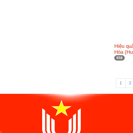
Hiệu qu
Hòa (Hu
858
1
2