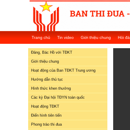
Đảng,
Bác
Trang chủ
Tin video
Giới thiệu chung
Hỏi đá
Hồ
với
Đảng, Bác Hồ với TĐKT
TĐKT
Giới thiệu chung
Giới
Hoạt động của Ban TĐKT Trung ương
thiệu
chung
Hướng dẫn thủ tục
Hình thức khen thưởng
Hoạt
Các kỳ Đại hội TĐYN toàn quốc
động
của
Hoạt động TĐKT
Ban
Điển hình tiên tiến
TĐKT
Trung
Phong trào thi đua