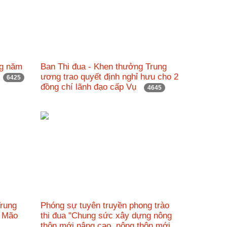
ng năm
Ban Thi đua - Khen thưởng Trung
g
ương trao quyết định nghỉ hưu cho 2
6425
đồng chí lãnh đạo cấp Vụ
4645
Trung
Phóng sự tuyên truyền phong trào
ý Mão
thi đua "Chung sức xây dựng nông
thôn mới nâng cao, nông thôn mới