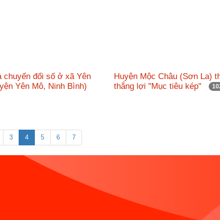
ả chuyển đổi số ở xã Yên
Huyện Mộc Châu (Sơn La) t
yện Yên Mô, Ninh Bình)
thắng lợi "Mục tiêu kép"
10
3
4
5
6
7