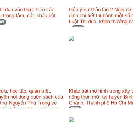
i đua vào thực hiện các
Góp ý dự thảo lần 2 Nghị đị
 trọng tâm, các khâu đột
định chi tiết thi hành một số
Luật Thi đua, khen thưởng 
05
2643
ứu, học tập, quán triệt,
Khảo sát mô hình trong xây
uyền nội dung cuốn sách của
nông thôn mới tại huyện Bìn
 thư Nguyễn Phú Trọng về
Chánh, Thành phố Hồ Chí 
chống tham nhũng, tiêu cực
2530