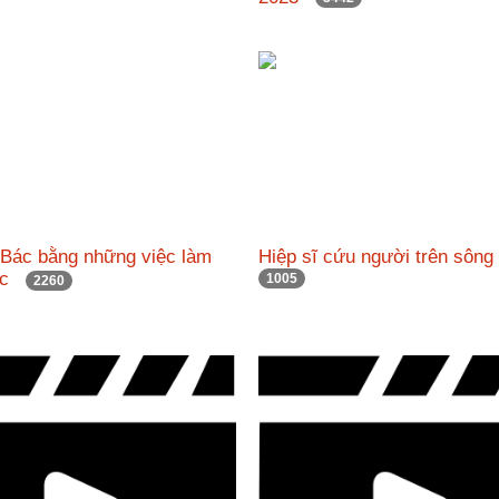
 Bác bằng những việc làm
Hiệp sĩ cứu người trên sô
hực
1005
2260