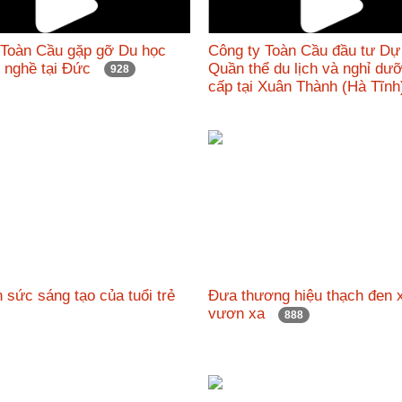
 Toàn Cầu gặp gỡ Du học
Công ty Toàn Cầu đầu tư Dự
c nghề tại Đức
Quần thể du lịch và nghỉ dư
928
cấp tại Xuân Thành (Hà Tĩ
 sức sáng tạo của tuổi trẻ
Đưa thương hiệu thạch đen 
vươn xa
888