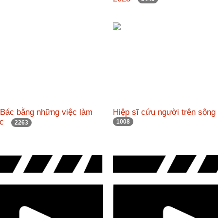
 Bác bằng những việc làm
Hiệp sĩ cứu người trên sô
hực
1008
2263