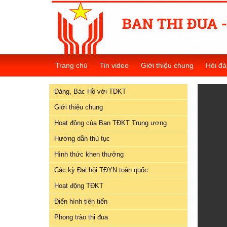
Đảng,
Bác
Trang chủ
Tin video
Giới thiệu chung
Hỏi đá
Hồ
với
Đảng, Bác Hồ với TĐKT
TĐKT
Giới thiệu chung
Giới
Hoạt động của Ban TĐKT Trung ương
thiệu
chung
Hướng dẫn thủ tục
Hình thức khen thưởng
Hoạt
Các kỳ Đại hội TĐYN toàn quốc
động
của
Hoạt động TĐKT
Ban
Điển hình tiên tiến
TĐKT
Trung
Phong trào thi đua