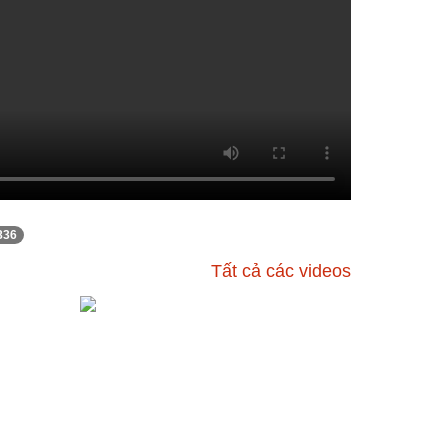
836
Tất cả các videos