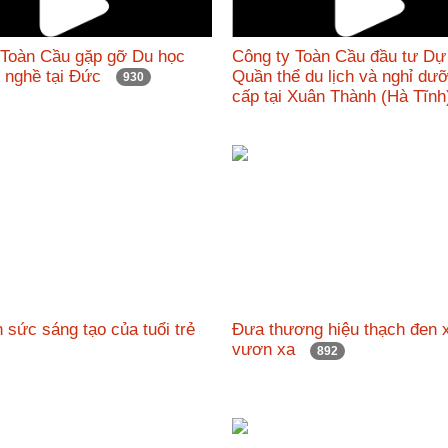
 Toàn Cầu gặp gỡ Du học
Công ty Toàn Cầu đầu tư Dự
c nghề tại Đức
Quần thể du lịch và nghỉ dư
930
cấp tại Xuân Thành (Hà Tĩ
 sức sáng tạo của tuổi trẻ
Đưa thương hiệu thạch đen 
vươn xa
892