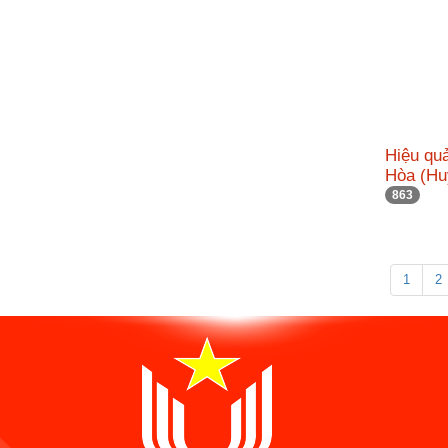
Hiệu qu
Hòa (Hu
863
1
2