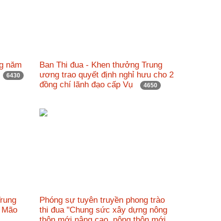
ng năm
Ban Thi đua - Khen thưởng Trung
g
ương trao quyết định nghỉ hưu cho 2
6430
đồng chí lãnh đạo cấp Vụ
4650
Trung
Phóng sự tuyên truyền phong trào
ý Mão
thi đua "Chung sức xây dựng nông
thôn mới nâng cao, nông thôn mới