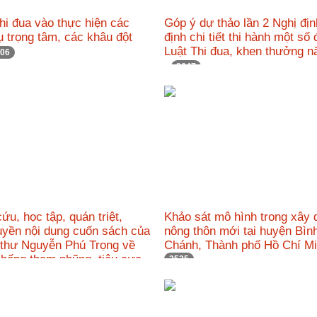
i đua vào thực hiện các
Góp ý dự thảo lần 2 Nghị đị
 trọng tâm, các khâu đột
định chi tiết thi hành một số
Luật Thi đua, khen thưởng 
06
2647
ứu, học tập, quán triệt,
Khảo sát mô hình trong xây
uyền nội dung cuốn sách của
nông thôn mới tại huyện Bìn
 thư Nguyễn Phú Trọng về
Chánh, Thành phố Hồ Chí 
chống tham nhũng, tiêu cực
2535