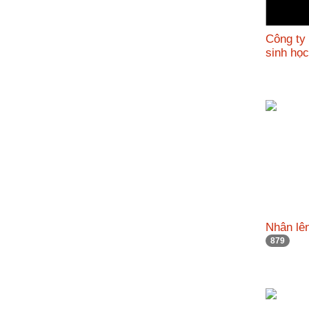
Công ty
sinh họ
Nhân lên
879