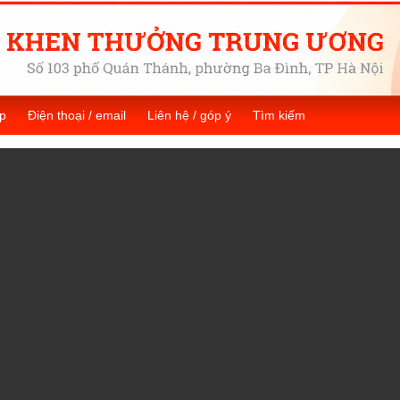
p
Điện thoại / email
Liên hệ / góp ý
Tìm kiếm