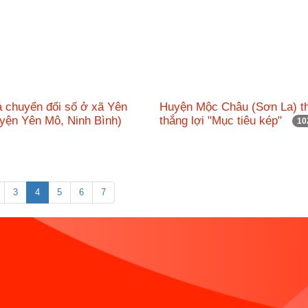
ả chuyển đổi số ở xã Yên
Huyện Mộc Châu (Sơn La) t
yện Yên Mô, Ninh Bình)
thắng lợi "Mục tiêu kép"
10
3
4
5
6
7