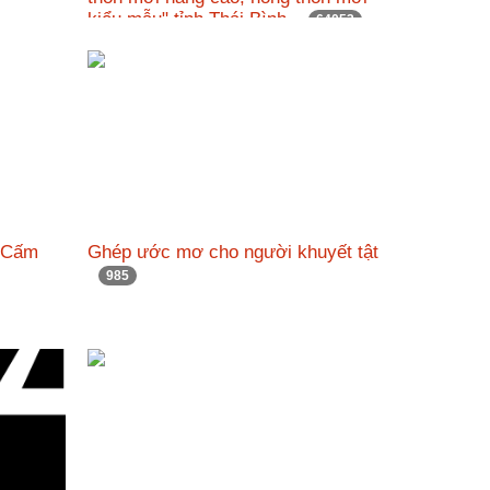
kiểu mẫu" tỉnh Thái Bình.
64053
ng Cấm
Ghép ước mơ cho người khuyết tật
985