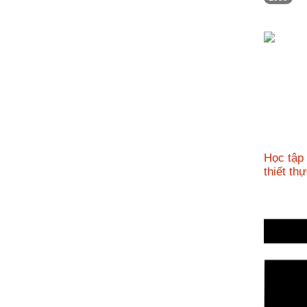
nhập
Học tập
thiết t