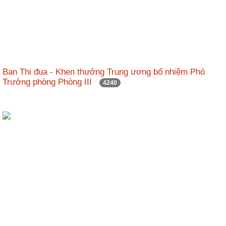
Hợp
tác
đào
tạo
Ban Thi đua - Khen thưởng Trung ương bổ nhiệm Phó
Các
Trưởng phòng Phòng III
dự
4240
án,
đề
tài
Tiếp
cận
thông
tin
Tìm
kiếm
Đăng