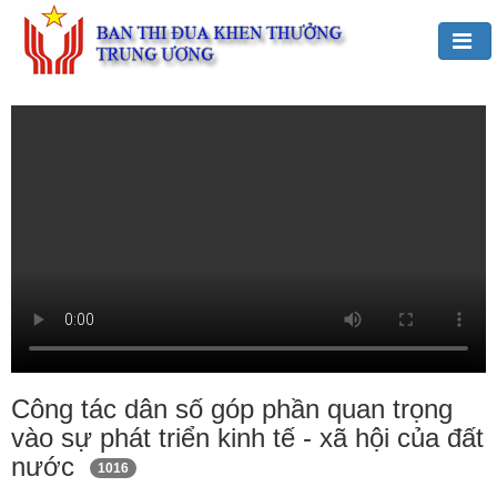
Đảng,
Bác
Hồ
với
TĐKT
Giới
thiệu
chung
Hoạt
động
của
Công tác dân số góp phần quan trọng
Ban
vào sự phát triển kinh tế - xã hội của đất
TĐKT
nước
1016
Trung