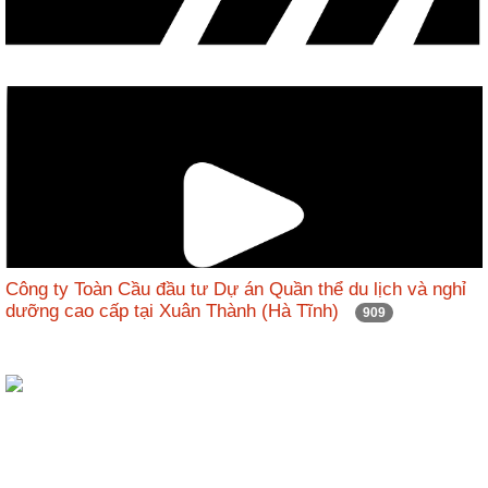
Công ty Toàn Cầu đầu tư Dự án Quần thể du lịch và nghỉ
dưỡng cao cấp tại Xuân Thành (Hà Tĩnh)
909