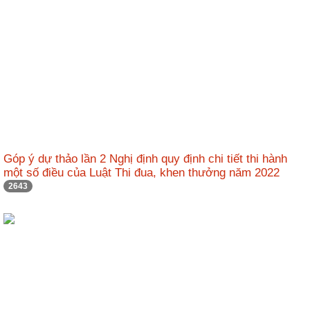
động
TĐKT
Điển
hình
tiên
tiến
Phong
trào
thi
Góp ý dự thảo lần 2 Nghị định quy định chi tiết thi hành
đua
một số điều của Luật Thi đua, khen thưởng năm 2022
2643
Chính
trị
-
Kinh
tế
-
Xã
hội