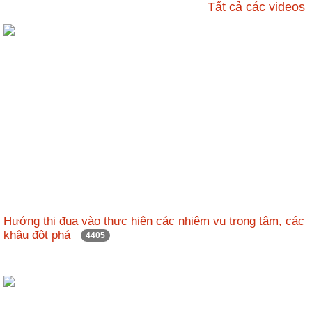
ương
Tất cả các videos
Hướng
dẫn
thủ
tục
Hình
thức
khen
thưởng
Các
kỳ
Đại
Hướng thi đua vào thực hiện các nhiệm vụ trọng tâm, các
hội
khâu đột phá
4405
TĐYN
toàn
quốc
Hoạt