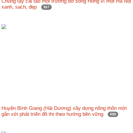
Chung tay cải tạo môi trường bờ sông Hồng vì một Hà Nội
nhập
xanh, sạch, đẹp
967
Huyện Bình Giang (Hải Dương) xây dựng nông thôn mới
gắn với phát triển đô thị theo hướng bền vững
998