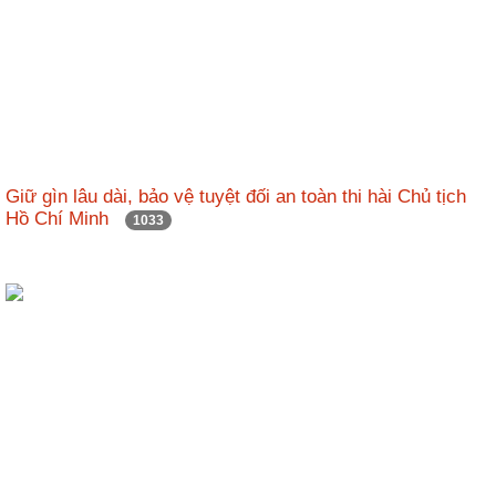
động
TĐKT
Điển
hình
tiên
tiến
Giữ gìn lâu dài, bảo vệ tuyệt đối an toàn thi hài Chủ tịch
Phong
Hồ Chí Minh
1033
trào
thi
đua
Chính
trị
-
Kinh
tế
-
Xã
hội