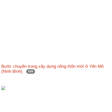
ương
Hướng
dẫn
thủ
tục
Hình
thức
khen
thưởng
Các
Bước chuyển trong xây dựng nông thôn mới ở Yên Mô
kỳ
(Ninh Bình)
999
Đại
hội
TĐYN
toàn
quốc
Hoạt