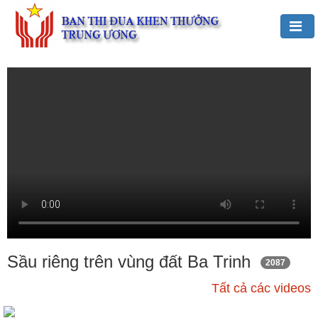
Đảng,
Bác
Hồ
với
TĐKT
Giới
thiệu
chung
Hoạt
động
của
Sầu riêng trên vùng đất Ba Trinh
2087
Ban
Tất cả các videos
TĐKT
Trung