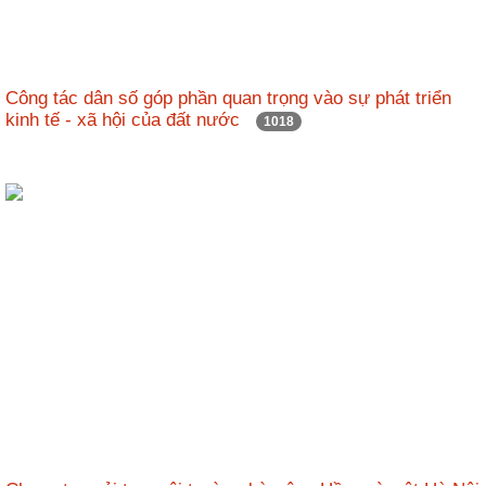
Hợp
tác
đào
Công tác dân số góp phần quan trọng vào sự phát triển
tạo
kinh tế - xã hội của đất nước
1018
Các
dự
án,
đề
tài
Tiếp
cận
thông
tin
Tìm
kiếm
Đăng