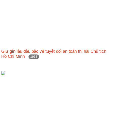
động
TĐKT
Điển
hình
tiên
tiến
Phong
trào
Giữ gìn lâu dài, bảo vệ tuyệt đối an toàn thi hài Chủ tịch
thi
Hồ Chí Minh
1033
đua
Chính
trị
-
Kinh
tế
-
Xã
hội