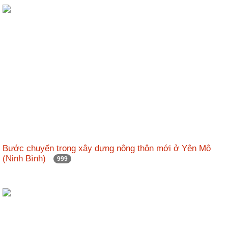
ương
Hướng
dẫn
thủ
tục
Hình
thức
khen
thưởng
Các
kỳ
Bước chuyển trong xây dựng nông thôn mới ở Yên Mô
Đại
(Ninh Bình)
999
hội
TĐYN
toàn
quốc
Hoạt