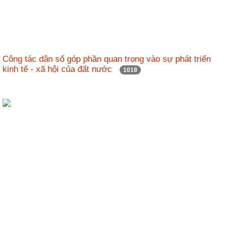
Hợp
tác
đào
tạo
Công tác dân số góp phần quan trọng vào sự phát triển
kinh tế - xã hội của đất nước
1018
Các
dự
án,
đề
tài
Tiếp
cận
thông
tin
Tìm
kiếm
Đăng