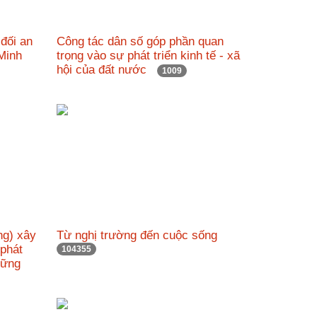
 đối an
Công tác dân số góp phần quan
í Minh
trọng vào sự phát triển kinh tế - xã
hội của đất nước
1009
ng) xây
Từ nghị trường đến cuộc sống
 phát
104355
 vững