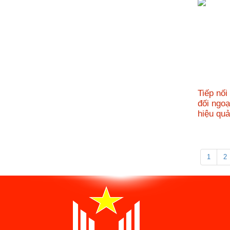
Tiếp nối
đối ngoạ
hiệu q
1
2