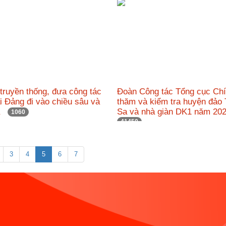
 truyền thống, đưa công tác
Đoàn Công tác Tổng cục Chín
i Đảng đi vào chiều sâu và
thăm và kiểm tra huyện đảo
uả
Sa và nhà giàn DK1 năm 2
1060
41450
3
4
5
6
7