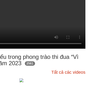
iểu trong phong trào thi đua “Vì
” năm 2023
2561
Tất cả các videos