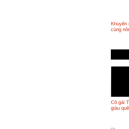
Khuyến 
cùng n
Cô gái 
giàu q