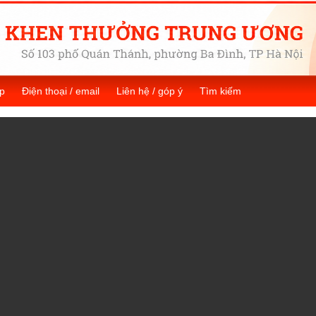
p
Điện thoại / email
Liên hệ / góp ý
Tìm kiếm