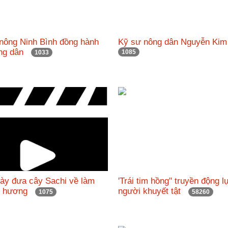
nông Ninh Bình đồng hành
Kỹ sư nông dân Nguyễn Ki
ông dân
1085
1033
Tày đưa cây Sachi về làm
'Trái tim hồng" truyền động l
uê hương
người khuyết tật
1075
58260