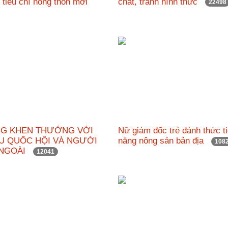
 tiêu chí nông thôn mới
chất, tránh hình thức
22498
NG KHEN THƯỞNG VỚI
Nữ giám đốc trẻ đánh thức t
ỂU QUỐC HỘI VÀ NGƯỜI
năng nông sản bản địa
108
 NGOÀI
12041