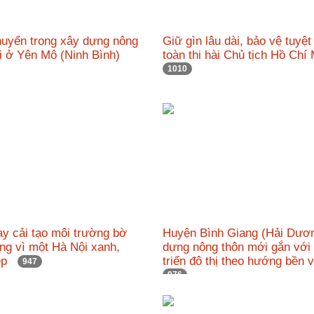
uyển trong xây dựng nông
Giữ gìn lâu dài, bảo vệ tuyệt
i ở Yên Mô (Ninh Bình)
toàn thi hài Chủ tịch Hồ Ch
1010
y cải tạo môi trường bờ
Huyện Bình Giang (Hải Dươ
ng vì một Hà Nội xanh,
dựng nông thôn mới gắn với
đẹp
triển đô thị theo hướng bền
947
976