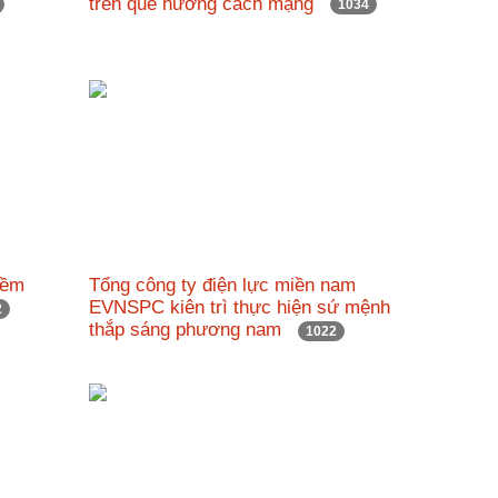
trên quê hương cách mạng
1034
iềm
Tổng công ty điện lực miền nam
EVNSPC kiên trì thực hiện sứ mệnh
2
thắp sáng phương nam
1022