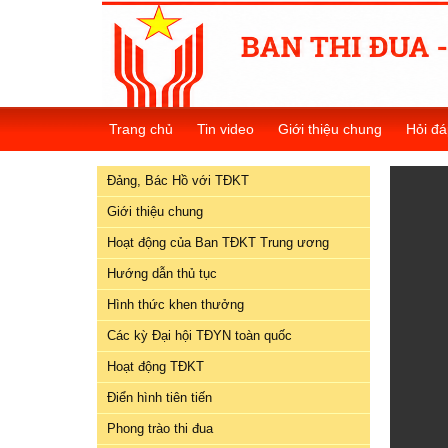
Đảng,
Bác
Trang chủ
Tin video
Giới thiệu chung
Hỏi đá
Hồ
với
Đảng, Bác Hồ với TĐKT
TĐKT
Giới thiệu chung
Giới
Hoạt động của Ban TĐKT Trung ương
thiệu
chung
Hướng dẫn thủ tục
Hình thức khen thưởng
Hoạt
Các kỳ Đại hội TĐYN toàn quốc
động
của
Hoạt động TĐKT
Ban
Điển hình tiên tiến
TĐKT
Trung
Phong trào thi đua