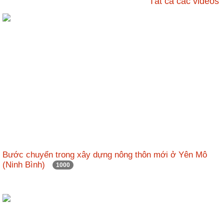
Tất cả các videos
ương
Hướng
dẫn
thủ
tục
Hình
thức
khen
thưởng
Các
kỳ
Đại
Bước chuyển trong xây dựng nông thôn mới ở Yên Mô
hội
(Ninh Bình)
1000
TĐYN
toàn
quốc
Hoạt