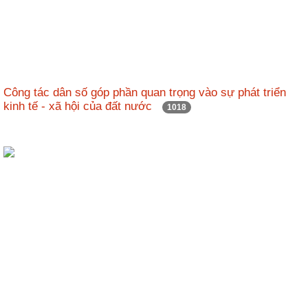
Hợp
tác
đào
tạo
Công tác dân số góp phần quan trọng vào sự phát triển
Các
kinh tế - xã hội của đất nước
1018
dự
án,
đề
tài
Tiếp
cận
thông
tin
Tìm
kiếm
Đăng