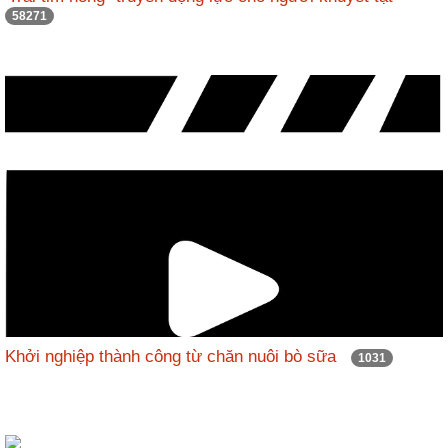
58271
Khởi nghiệp thành công từ chăn nuôi bò sữa
1031