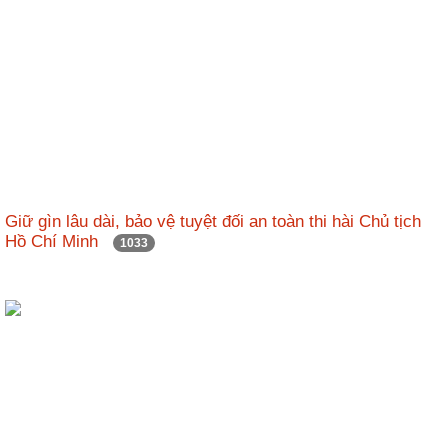
động
TĐKT
Điển
hình
tiên
tiến
Phong
trào
Giữ gìn lâu dài, bảo vệ tuyệt đối an toàn thi hài Chủ tịch
thi
Hồ Chí Minh
1033
đua
Chính
trị
-
Kinh
tế
-
Xã
hội