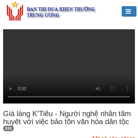
Đảng,
Bác
Hồ
với
TĐKT
Giới
thiệu
chung
Hoạt
động
của
Già làng K'Tiêu - Người nghệ nhân tâm
Ban
huyết với việc bảo tồn văn hóa dân tộc
TĐKT
830
Trung