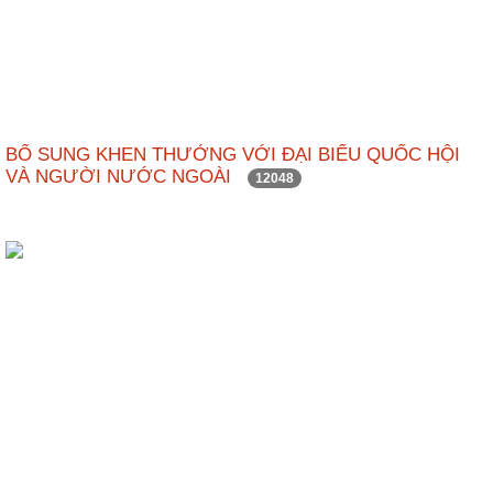
BỔ SUNG KHEN THƯỞNG VỚI ĐẠI BIỂU QUỐC HỘI
VÀ NGƯỜI NƯỚC NGOÀI
12048