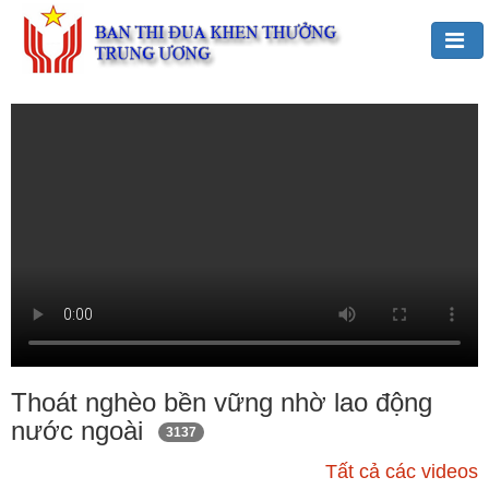
Đảng,
Bác
Hồ
với
TĐKT
Giới
thiệu
chung
Hoạt
động
của
Thoát nghèo bền vững nhờ lao động
Ban
nước ngoài
3137
TĐKT
Trung
Tất cả các videos