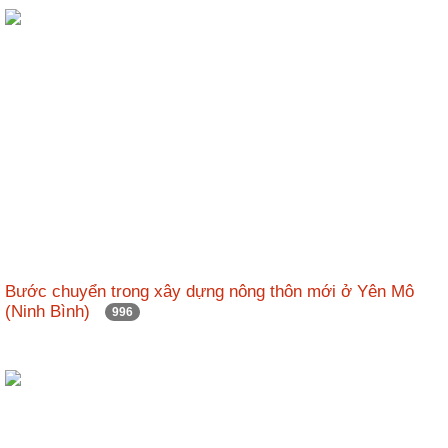
ương
Hướng
dẫn
thủ
tục
Hình
thức
khen
thưởng
Các
kỳ
Bước chuyển trong xây dựng nông thôn mới ở Yên Mô
Đại
(Ninh Bình)
996
hội
TĐYN
toàn
quốc
Hoạt