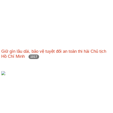
động
TĐKT
Điển
hình
tiên
tiến
Phong
trào
Giữ gìn lâu dài, bảo vệ tuyệt đối an toàn thi hài Chủ tịch
thi
Hồ Chí Minh
1017
đua
Chính
trị
-
Kinh
tế
-
Xã
hội