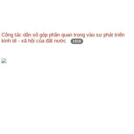
Hợp
tác
đào
tạo
Công tác dân số góp phần quan trọng vào sự phát triển
kinh tế - xã hội của đất nước
1016
Các
dự
án,
đề
tài
Tiếp
cận
thông
tin
Tìm
kiếm
Đăng