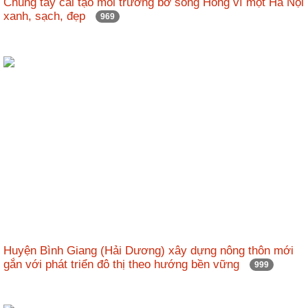
Chung tay cải tạo môi trường bờ sông Hồng vì một Hà Nội
nhập
xanh, sạch, đẹp
969
Huyện Bình Giang (Hải Dương) xây dựng nông thôn mới
gắn với phát triển đô thị theo hướng bền vững
999