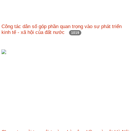
Hợp
tác
đào
Công tác dân số góp phần quan trọng vào sự phát triển
tạo
kinh tế - xã hội của đất nước
1019
Các
dự
án,
đề
tài
Tiếp
cận
thông
tin
Tìm
kiếm
Đăng