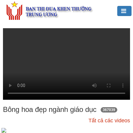
Đảng,
Bác
Hồ
với
TĐKT
Giới
thiệu
chung
Hoạt
động
của
Bông hoa đẹp ngành giáo dục
367039
Ban
Tất cả các videos
TĐKT
Trung