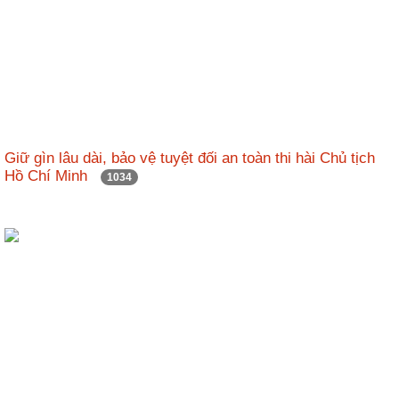
động
TĐKT
Điển
hình
tiên
tiến
Giữ gìn lâu dài, bảo vệ tuyệt đối an toàn thi hài Chủ tịch
Phong
Hồ Chí Minh
1034
trào
thi
đua
Chính
trị
-
Kinh
tế
-
Xã
hội