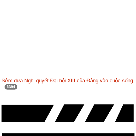
ương
Hướng
dẫn
thủ
tục
Hình
thức
khen
thưởng
Các
Sớm đưa Nghị quyết Đại hội XIII của Đảng vào cuộc sống
kỳ
6394
Đại
hội
TĐYN
toàn
quốc
Hoạt