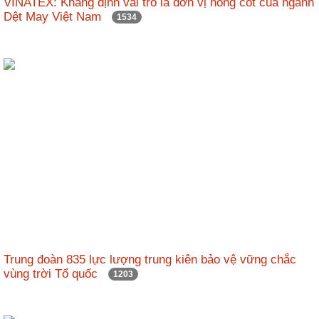
VINATEX: Khẳng định vai trò là đơn vị nòng cốt của ngành
nhập
Dệt May Việt Nam
1534
Trung đoàn 835 lực lượng trung kiên bảo vệ vững chắc
vùng trời Tổ quốc
1203