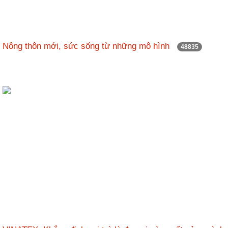
Hợp
tác
đào
Nông thôn mới, sức sống từ những mô hình
48835
tạo
Các
dự
án,
đề
tài
Tiếp
cận
thông
tin
Tìm
kiếm
Đăng