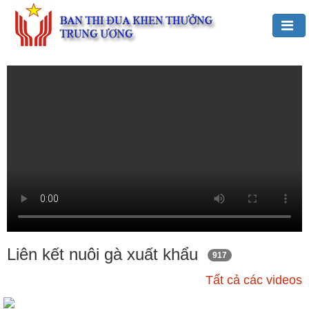
Đảng,
Bác
Hồ
với
TĐKT
Giới
thiệu
chung
Hoạt
động
của
Liên kết nuôi gà xuất khẩu
917
Ban
Tất cả các videos
TĐKT
Trung