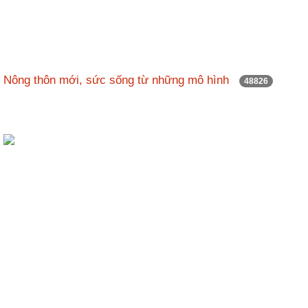
Hợp
tác
đào
tạo
Nông thôn mới, sức sống từ những mô hình
48826
Các
dự
án,
đề
tài
Tiếp
cận
thông
tin
Tìm
kiếm
Đăng