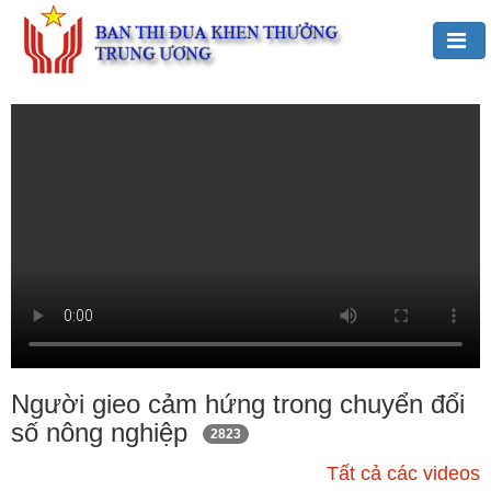
Đảng,
Bác
Hồ
với
TĐKT
Giới
thiệu
chung
Hoạt
động
của
Người gieo cảm hứng trong chuyển đổi
Ban
số nông nghiệp
2823
TĐKT
Trung
Tất cả các videos