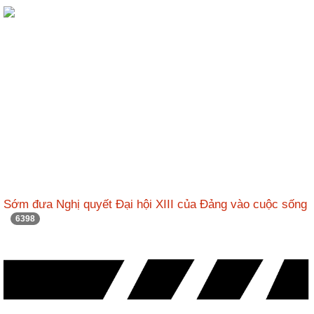
ương
Hướng
dẫn
thủ
tục
Hình
thức
khen
thưởng
Các
kỳ
Sớm đưa Nghị quyết Đại hội XIII của Đảng vào cuộc sống
Đại
6398
hội
TĐYN
toàn
quốc
Hoạt