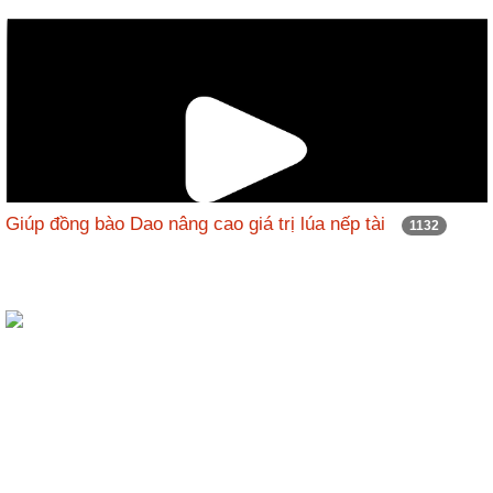
động
TĐKT
Điển
hình
tiên
tiến
Phong
trào
Giúp đồng bào Dao nâng cao giá trị lúa nếp tài
1132
thi
đua
Chính
trị
-
Kinh
tế
-
Xã
hội