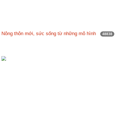
Hợp
tác
đào
tạo
Nông thôn mới, sức sống từ những mô hình
48838
Các
dự
án,
đề
tài
Tiếp
cận
thông
tin
Tìm
kiếm
Đăng