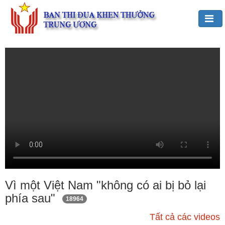
Đảng,
Bác
Hồ
với
TĐKT
Giới
thiệu
chung
Hoạt
động
của
Vì một Việt Nam "không có ai bị bỏ lại
Ban
phía sau"
18964
TĐKT
Trung
Tất cả các videos