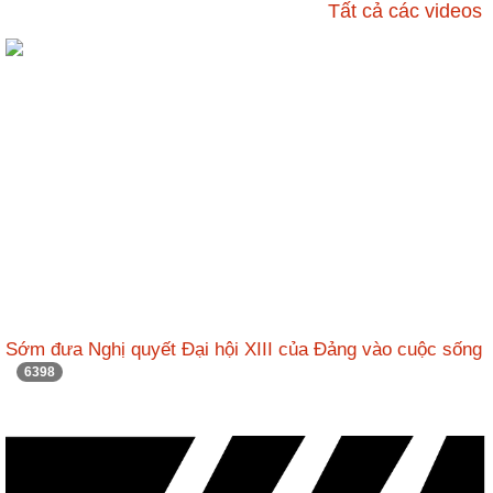
ương
Tất cả các videos
Hướng
dẫn
thủ
tục
Hình
thức
khen
thưởng
Các
kỳ
Đại
Sớm đưa Nghị quyết Đại hội XIII của Đảng vào cuộc sống
hội
6398
TĐYN
toàn
quốc
Hoạt