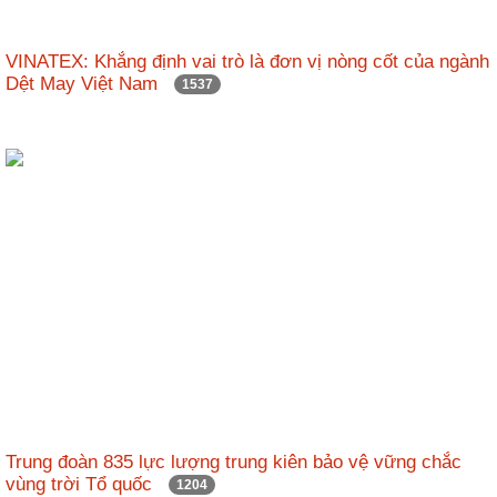
nhập
VINATEX: Khẳng định vai trò là đơn vị nòng cốt của ngành
Dệt May Việt Nam
1537
Trung đoàn 835 lực lượng trung kiên bảo vệ vững chắc
vùng trời Tổ quốc
1204