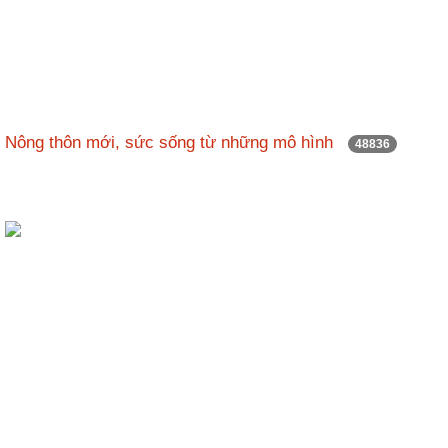
Hợp
tác
đào
tạo
Nông thôn mới, sức sống từ những mô hình
Các
48836
dự
án,
đề
tài
Tiếp
cận
thông
tin
Tìm
kiếm
Đăng