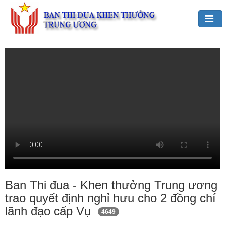
Đảng,
Bác
Hồ
với
TĐKT
Giới
thiệu
chung
Hoạt
động
của
Ban Thi đua - Khen thưởng Trung ương
Ban
trao quyết định nghỉ hưu cho 2 đồng chí
TĐKT
lãnh đạo cấp Vụ
4649
Trung