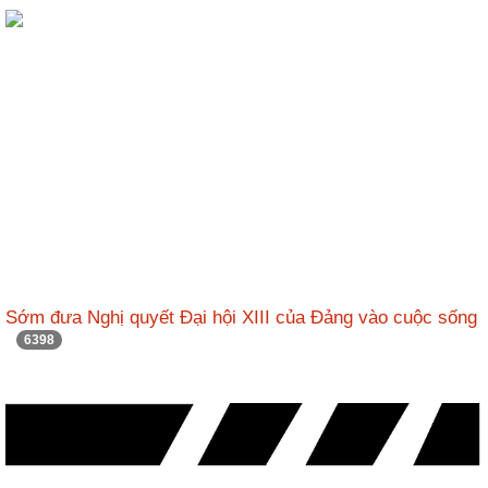
ương
Hướng
dẫn
thủ
tục
Hình
thức
khen
thưởng
Các
kỳ
Sớm đưa Nghị quyết Đại hội XIII của Đảng vào cuộc sống
Đại
6398
hội
TĐYN
toàn
quốc
Hoạt