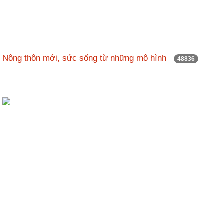
Hợp
tác
đào
tạo
Nông thôn mới, sức sống từ những mô hình
48836
Các
dự
án,
đề
tài
Tiếp
cận
thông
tin
Tìm
kiếm
Đăng