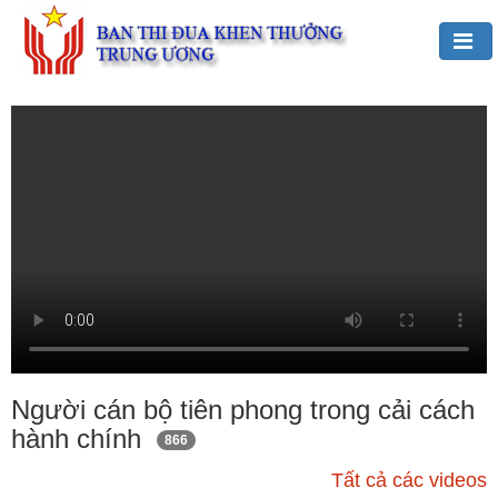
Đảng,
Bác
Hồ
với
TĐKT
Giới
thiệu
chung
Hoạt
động
của
Người cán bộ tiên phong trong cải cách
Ban
hành chính
866
TĐKT
Trung
Tất cả các videos