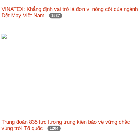
nhập
VINATEX: Khẳng định vai trò là đơn vị nòng cốt của ngành
Dệt May Việt Nam
1537
Trung đoàn 835 lực lượng trung kiên bảo vệ vững chắc
vùng trời Tổ quốc
1204