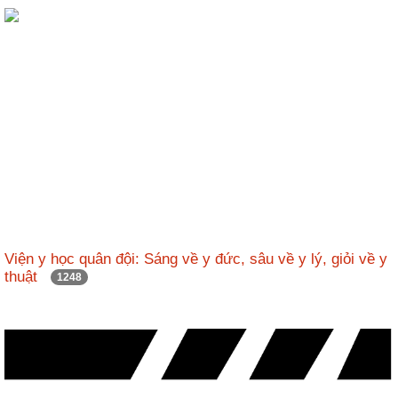
ương
Hướng
dẫn
thủ
tục
Hình
thức
khen
thưởng
Các
kỳ
Viện y học quân đội: Sáng về y đức, sâu về y lý, giỏi về y
Đại
thuật
1248
hội
TĐYN
toàn
quốc
Hoạt