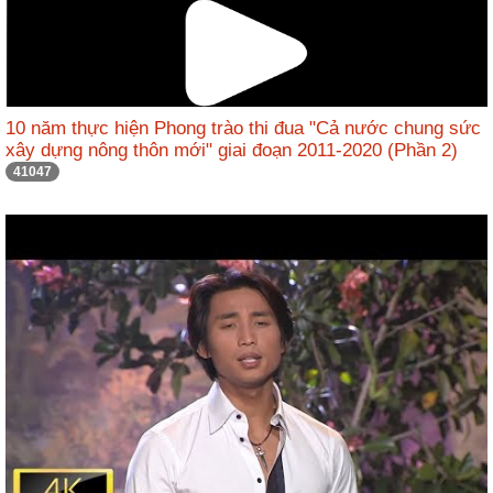
Hợp
tác
đào
tạo
10 năm thực hiện Phong trào thi đua "Cả nước chung sức
xây dựng nông thôn mới" giai đoạn 2011-2020 (Phần 2)
Các
41047
dự
án,
đề
tài
Tiếp
cận
thông
tin
Tìm
kiếm
Đăng