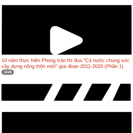
động
TĐKT
Điển
hình
tiên
tiến
Phong
trào
10 năm thực hiện Phong trào thi đua "Cả nước chung sức
thi
xây dựng nông thôn mới" giai đoạn 2011-2020 (Phần 1)
đua
1828
Chính
trị
-
Kinh
tế
-
Xã
hội