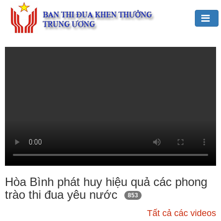
Đảng,
Bác
Hồ
với
TĐKT
Giới
thiệu
chung
Hoạt
động
của
Hòa Bình phát huy hiệu quả các phong
Ban
trào thi đua yêu nước
853
TĐKT
Trung
Tất cả các videos