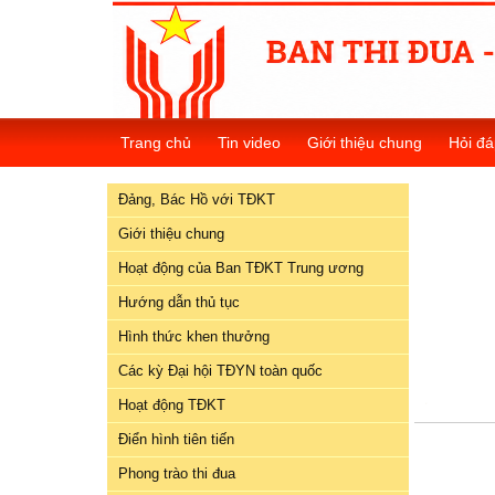
Đảng,
Bác
Trang chủ
Tin video
Giới thiệu chung
Hỏi đá
Hồ
với
Đảng, Bác Hồ với TĐKT
TĐKT
Giới thiệu chung
Giới
Hoạt động của Ban TĐKT Trung ương
thiệu
chung
Hướng dẫn thủ tục
Hình thức khen thưởng
Hoạt
Các kỳ Đại hội TĐYN toàn quốc
động
của
Hoạt động TĐKT
Ban
Điển hình tiên tiến
TĐKT
Trung
Phong trào thi đua