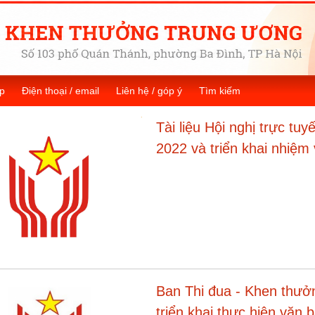
p
Điện thoại / email
Liên hệ / góp ý
Tìm kiếm
Tài liệu Hội nghị trực tu
2022 và triển khai nhiệ
Ban Thi đua - Khen thưởn
triển khai thực hiện văn 