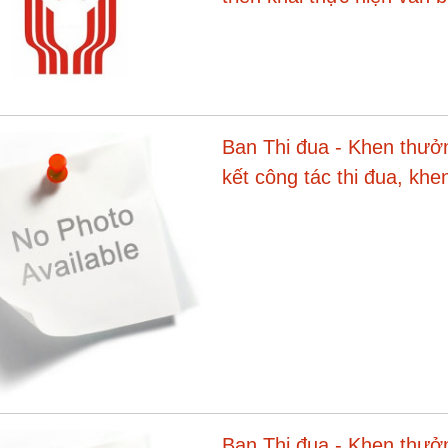
Ban Thi đua - Khen thưở
kết công tác thi đua, k
Ban Thi đua - Khen thưở