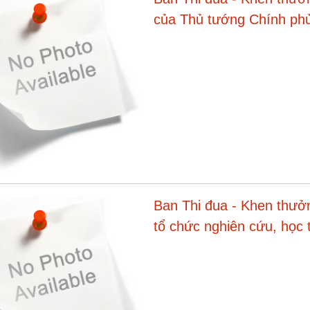
của Thủ tướng Chính phủ 
ở nước ngoài
Ban Thi đua - Khen thưở
tổ chức nghiên cứu, học t
ương 5 khóa XIII