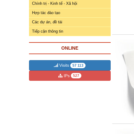
ương
Chính trị - Kinh tế - Xã hội
Hướng
Hợp tác đào tạo
dẫn
Các dự án, đề tài
thủ
Tiếp cận thông tin
tục
Hình
ONLINE
thức
khen
thưởng
Visits
57 113
IPs
527
Các
kỳ
Đại
hội
TĐYN
toàn
quốc
Hoạt