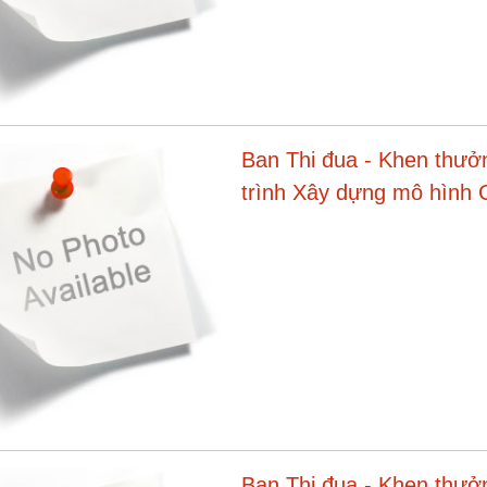
Ban Thi đua - Khen thưở
trình Xây dựng mô hình 
2030
Ban Thi đua - Khen thưởn