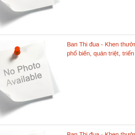
Ban Thi đua - Khen thưở
phổ biến, quán triệt, tri
cấp trên
Ban Thi đua - Khen thưởn