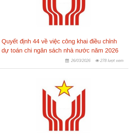
động
TĐKT
Điển
hình
tiên
Quyết định 44 về việc công khai điều chỉnh
tiến
dự toán chi ngân sách nhà nước năm 2026
Phong
và tiết kiệm, cắt giảm 10 dự toán chi thường
trào
26/03/2026
278 lượt xem
thi
xuyên để bổ sung nguồn chi an sinh xã hội
đua
theo Nghị quyết số 245.2025.QH15
Chính
trị
-
Kinh
tế
-
Xã
hội