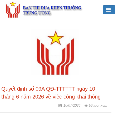
Đảng,
Bác
Hồ
với
TĐKT
Giới
thiệu
chung
Hoạt
Quyết định số 09A QĐ-TTTTTT ngày 10
động
của
tháng 6 năm 2026 về việc công khai thông
Ban
báo xét duyệt quyết toán ngân sách năm
10/07/2026
59 lượt xem
TĐKT
2025
Trung