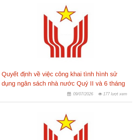
ương
Hướng
dẫn
thủ
tục
Hình
thức
khen
thưởng
Quyết định về việc công khai tình hình sử
Các
dụng ngân sách nhà nước Quý II và 6 tháng
kỳ
đầu năm 2026 của Trung tâm Thông tin -
09/07/2026
177 lượt xem
Đại
Truyền thông
hội
TĐYN
toàn
quốc
Hoạt