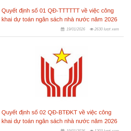
Quyết định số 01 QĐ-TTTTTT về việc công
Hợp
tác
khai dự toán ngân sách nhà nước năm 2026
đào
tạo
19/01/2026
2630 lượt xem
Các
dự
án,
đề
tài
Tiếp
cận
thông
tin
Tìm
Quyết định số 02 QĐ-BTĐKT về việc công
kiếm
khai dự toán ngân sách nhà nước năm 2026
Đăng
19/01/2026
1203 lượt xem