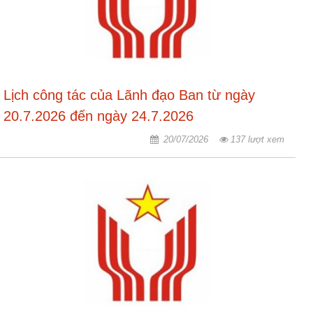
động
TĐKT
Điển
hình
tiên
Lịch công tác của Lãnh đạo Ban từ ngày
tiến
20.7.2026 đến ngày 24.7.2026
Phong
trào
20/07/2026
137 lượt xem
thi
đua
Chính
trị
-
Kinh
tế
-
Xã
hội