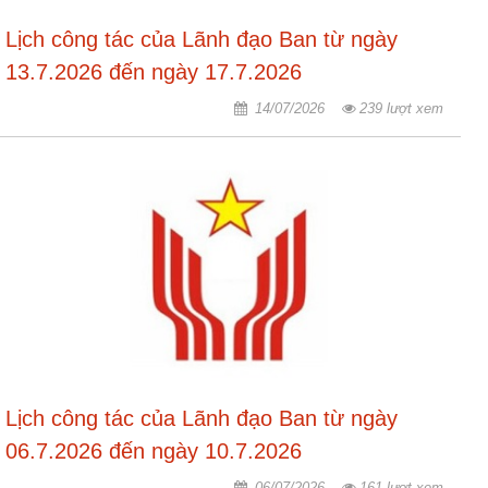
Lịch công tác của Lãnh đạo Ban từ ngày
Hợp
tác
13.7.2026 đến ngày 17.7.2026
đào
tạo
14/07/2026
239 lượt xem
Các
dự
án,
đề
tài
Tiếp
cận
thông
tin
Tìm
Lịch công tác của Lãnh đạo Ban từ ngày
kiếm
06.7.2026 đến ngày 10.7.2026
Đăng
06/07/2026
161 lượt xem