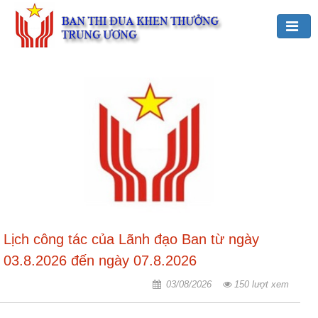
Đảng,
Bác
Hồ
với
TĐKT
Giới
thiệu
chung
Hoạt
Lịch công tác của Lãnh đạo Ban từ ngày
động
của
03.8.2026 đến ngày 07.8.2026
Ban
03/08/2026
150 lượt xem
TĐKT
Trung