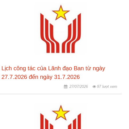
ương
Hướng
dẫn
thủ
tục
Hình
thức
khen
thưởng
Lịch công tác của Lãnh đạo Ban từ ngày
Các
27.7.2026 đến ngày 31.7.2026
kỳ
27/07/2026
97 lượt xem
Đại
hội
TĐYN
toàn
quốc
Hoạt