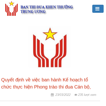
Đảng,
Bác
Hồ
với
TĐKT
Giới
thiệu
chung
Hoạt
Quyết định về việc ban hành Kế hoạch tổ
động
của
chức thực hiện Phong trào thi đua Cán bộ,
Ban
công chức, viên chức thi đua thực hiện văn
23/03/2022
235 lượt xem
TĐKT
hóa công sở giai đoạn 2019 - 2025
Trung