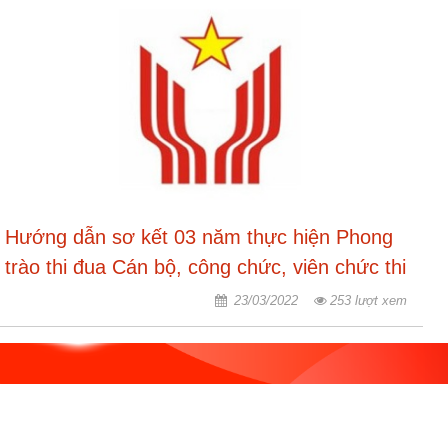
ương
Hướng
dẫn
thủ
tục
Hình
thức
khen
thưởng
Hướng dẫn sơ kết 03 năm thực hiện Phong
Các
trào thi đua Cán bộ, công chức, viên chức thi
kỳ
đua thực hiện văn hóa công sở giai đoạn
23/03/2022
253 lượt xem
Đại
2019 - 2025
hội
TĐYN
toàn
quốc
Hoạt