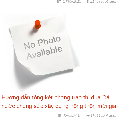
ương
14/05/2015
21739 lượt xem
Hướng
dẫn
thủ
tục
Hình
thức
khen
thưởng
Các
kỳ
Đại
hội
Hướng dẫn tổng kết phong trào thi đua Cả
TĐYN
nước chung sức xây dựng nông thôn mới giai
toàn
quốc
đoạn 2011-2015
12/03/2015
11644 lượt xem
Hoạt