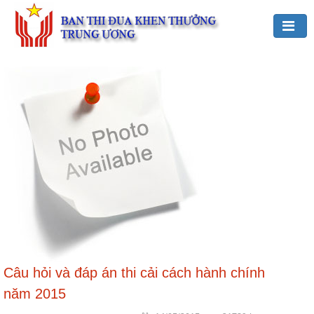
Đảng,
Bác
Hồ
với
TĐKT
Giới
thiệu
chung
Hoạt
động
của
Ban
Câu hỏi và đáp án thi cải cách hành chính
TĐKT
năm 2015
Trung