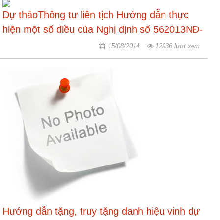
động
Dự thảoThông tư liên tịch Hướng dẫn thực
TĐKT
hiện một số điều của Nghị định số 562013NĐ-
Điển
CP ngày 2252013 của Chính phủ quy định chi
hình
15/08/2014
12936 lượt xem
tiên
tiết và hướng dẫn thi hành Pháp lệnh quy
tiến
định danh hiệu vinh dự Nhà nước Bà mẹ Việt
Nam anh hùng
Phong
trào
thi
đua
Chính
trị
-
Kinh
tế
-
Xã
Hướng dẫn tặng, truy tặng danh hiệu vinh dự
hội