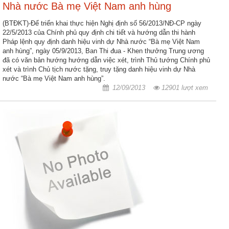
Nhà nước Bà mẹ Việt Nam anh hùng
Hợp
(BTĐKT)-Để triển khai thực hiện Nghị định số 56/2013/NĐ-CP ngày
tác
22/5/2013 của Chính phủ quy định chi tiết và hướng dẫn thi hành
đào
Pháp lệnh quy định danh hiệu vinh dự Nhà nước “Bà mẹ Việt Nam
anh hùng”, ngày 05/9/2013, Ban Thi đua - Khen thưởng Trung ương
tạo
đã có văn bản hướng hướng dẫn việc xét, trình Thủ tướng Chính phủ
xét và trình Chủ tịch nước tặng, truy tặng danh hiệu vinh dự Nhà
Các
nước “Bà mẹ Việt Nam anh hùng”.
dự
12/09/2013
12901 lượt xem
án,
đề
tài
Tiếp
cận
thông
tin
Tìm
kiếm
Đăng