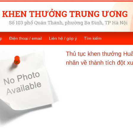
p
Điện thoại / email
Liên hệ / góp ý
Tìm kiếm
Thủ tục khen thưởng Huâ
nhân về thành tích đột x