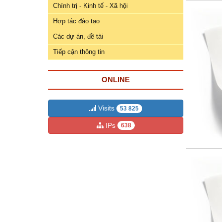
ương
Chính trị - Kinh tế - Xã hội
Hướng
Hợp tác đào tạo
dẫn
Các dự án, đề tài
thủ
Tiếp cận thông tin
tục
Hình
ONLINE
thức
khen
thưởng
Visits
53 825
IPs
638
Các
kỳ
Đại
hội
TĐYN
toàn
quốc
Hoạt