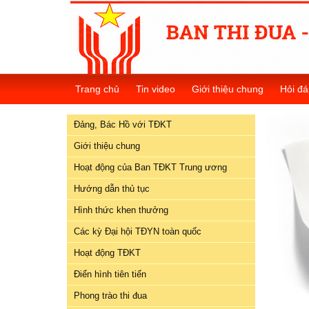
Đảng,
Bác
Trang chủ
Tin video
Giới thiệu chung
Hỏi đá
Hồ
với
Đảng, Bác Hồ với TĐKT
TĐKT
Giới thiệu chung
Giới
Hoạt động của Ban TĐKT Trung ương
thiệu
chung
Hướng dẫn thủ tục
Hình thức khen thưởng
Hoạt
Các kỳ Đại hội TĐYN toàn quốc
động
của
Hoạt động TĐKT
Ban
Điển hình tiên tiến
TĐKT
Trung
Phong trào thi đua