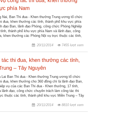
 vụ công tác thi đua, khen thưởng
 vực phía Nam
g Nai, Ban Thi đua - Khen thưởng Trung ương tổ chức
thi đua, khen thưởng các tỉnh, thành phố khu vực phía
nh đạo Ban, lãnh đạo Phòng, công chức Phòng Nghiệp
 tỉnh, thành phố khu vực phía Nam và lãnh đạo, công
a, khen thưởng các Phòng Nội vụ trực thuộc các tỉnh,
20/11/2014
7455 lượt xem
tác thi đua, khen thưởng các tỉnh,
Trung – Tây Nguyên
ia Lai Ban Thi đua - Khen thưởng Trung ương tổ chức
thi đua, khen thưởng cho 360 đồng chí là lãnh đạo Ban,
ệp vụ của các Ban Thi đua - Khen thưởng, 17 tỉnh,
 lãnh đạo, công chức chuyên trách làm công tác thi
ực thuộc các tỉnh, thành phố khu vực Miền Trung – Tây
20/11/2014
8810 lượt xem