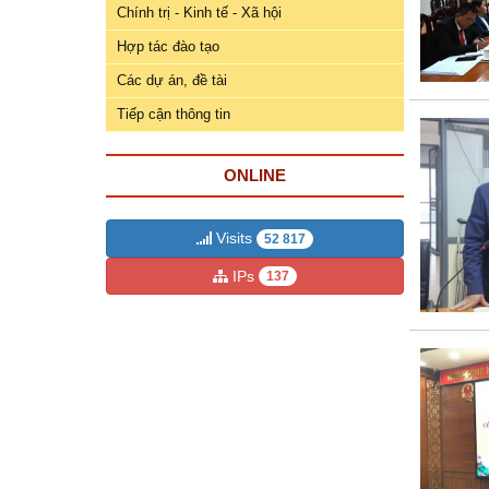
ương
Chính trị - Kinh tế - Xã hội
Hướng
Hợp tác đào tạo
dẫn
Các dự án, đề tài
thủ
Tiếp cận thông tin
tục
Hình
ONLINE
thức
khen
thưởng
Visits
52 817
IPs
137
Các
kỳ
Đại
hội
TĐYN
toàn
quốc
Hoạt