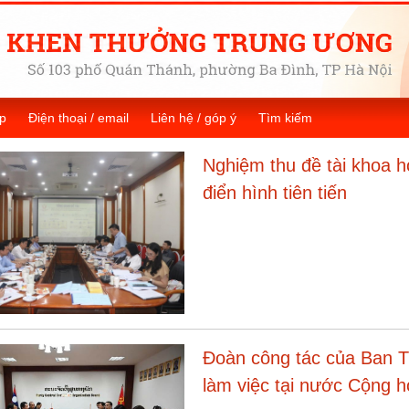
p
Điện thoại / email
Liên hệ / góp ý
Tìm kiếm
Nghiệm thu đề tài khoa h
điển hình tiên tiến
Đoàn công tác của Ban T
làm việc tại nước Cộng 