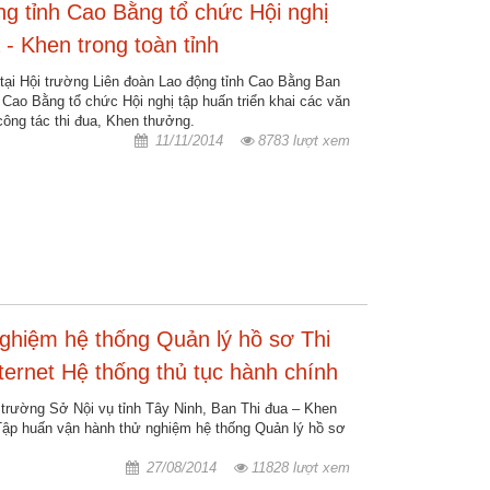
g tỉnh Cao Bằng tổ chức Hội nghị
 - Khen trong toàn tỉnh
ại Hội trường Liên đoàn Lao động tỉnh Cao Bằng Ban
 Cao Bằng tổ chức Hội nghị tập huấn triển khai các văn
công tác thi đua, Khen thưởng.
11/11/2014
8783 lượt xem
ghiệm hệ thống Quản lý hồ sơ Thi
ternet Hệ thống thủ tục hành chính
nic Emulation Commendation System
 trường Sở Nội vụ tỉnh Tây Ninh, Ban Thi đua – Khen
Tập huấn vận hành thử nghiệm hệ thống Quản lý hồ sơ
27/08/2014
11828 lượt xem