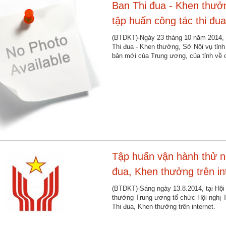
Ban Thi đua - Khen thưởn
tập huấn công tác thi đua
(BTĐKT)-Ngày 23 tháng 10 năm 2014, t
Thi đua - Khen thưởng, Sở Nội vụ tỉnh
bản mới của Trung ương, của tỉnh về 
Tập huấn vận hành thử n
đua, Khen thưởng trên in
công trực tuyến Electro
(BTĐKT)-Sáng ngày 13.8.2014, tại Hội
thưởng Trung ương tổ chức Hội nghị 
- eECs
Thi đua, Khen thưởng trên internet.