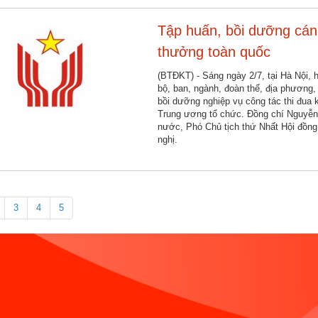
Tập huấn, bồi dưỡng cán 
thưởng toàn quốc
(BTĐKT) - Sáng ngày 2/7, tại Hà Nội, 
bộ, ban, ngành, đoàn thể, địa phương
bồi dưỡng nghiệp vụ công tác thi đua
Trung ương tổ chức. Đồng chí Nguyễn
nước, Phó Chủ tịch thứ Nhất Hội đồng
nghị.
3
4
5