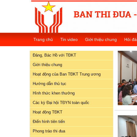
Đảng,
Bác
Trang chủ
Tin video
Giới thiệu chung
Hỏi đá
Hồ
với
Đảng, Bác Hồ với TĐKT
TĐKT
Giới thiệu chung
Giới
Hoạt động của Ban TĐKT Trung ương
thiệu
chung
Hướng dẫn thủ tục
Hình thức khen thưởng
Hoạt
Các kỳ Đại hội TĐYN toàn quốc
động
của
Hoạt động TĐKT
Ban
Điển hình tiên tiến
TĐKT
Trung
Phong trào thi đua