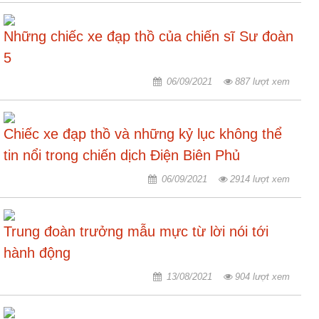
ương
Hướng
Những chiếc xe đạp thồ của chiến sĩ Sư đoàn
dẫn
5
thủ
tục
06/09/2021
887 lượt xem
Hình
thức
Chiếc xe đạp thồ và những kỷ lục không thể
khen
tin nổi trong chiến dịch Điện Biên Phủ
thưởng
06/09/2021
2914 lượt xem
Các
kỳ
Đại
Trung đoàn trưởng mẫu mực từ lời nói tới
hội
TĐYN
hành động
toàn
13/08/2021
904 lượt xem
quốc
Hoạt