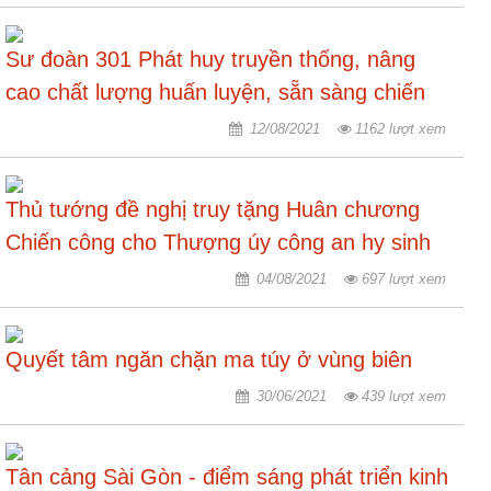
Hợp
Sư đoàn 301 Phát huy truyền thống, nâng
tác
đào
cao chất lượng huấn luyện, sẵn sàng chiến
tạo
đấu
12/08/2021
1162 lượt xem
Các
dự
án,
Thủ tướng đề nghị truy tặng Huân chương
đề
Chiến công cho Thượng úy công an hy sinh
tài
khi làm nhiệm vụ phòng, chống dịch
04/08/2021
697 lượt xem
Tiếp
cận
thông
Quyết tâm ngăn chặn ma túy ở vùng biên
tin
30/06/2021
439 lượt xem
Tìm
kiếm
Tân cảng Sài Gòn - điểm sáng phát triển kinh
Đăng