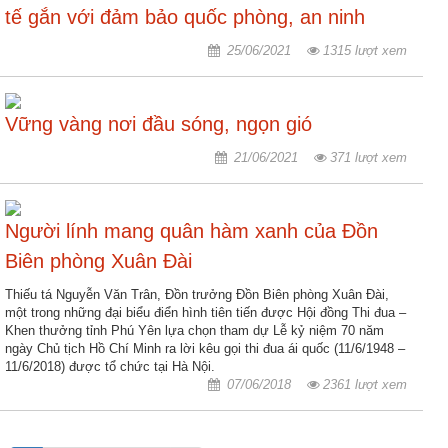
tế gắn với đảm bảo quốc phòng, an ninh
nhập
25/06/2021
1315 lượt xem
Vững vàng nơi đầu sóng, ngọn gió
21/06/2021
371 lượt xem
Người lính mang quân hàm xanh của Đồn
Biên phòng Xuân Đài
Thiếu tá Nguyễn Văn Trân, Đồn trưởng Đồn Biên phòng Xuân Đài,
một trong những đại biểu điển hình tiên tiến được Hội đồng Thi đua –
Khen thưởng tỉnh Phú Yên lựa chọn tham dự Lễ kỷ niệm 70 năm
ngày Chủ tịch Hồ Chí Minh ra lời kêu gọi thi đua ái quốc (11/6/1948 –
11/6/2018) được tổ chức tại Hà Nội.
07/06/2018
2361 lượt xem