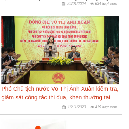
động
29/01/2024
634 lượt xem
TĐKT
Điển
hình
tiên
tiến
Phong
trào
thi
đua
Chính
Phó Chủ tịch nước Võ Thị Ánh Xuân kiểm tra,
trị
-
giám sát công tác thi đua, khen thưởng tại
Kinh
tỉnh Bắc Giang
16/11/2023
419 lượt xem
tế
-
Xã
hội