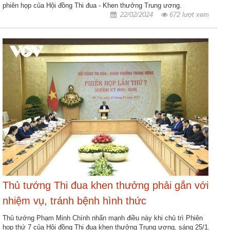
ương
phiên họp của Hội đồng Thi đua - Khen thưởng Trung ương.
22/02/2024
672 lượt xem
Hướng
dẫn
thủ
tục
Hình
thức
khen
thưởng
Các
kỳ
Đại
hội
TĐYN
Thủ tướng Thi đua khen thưởng phải gắn với
toàn
nhiệm vụ, tránh bệnh hình thức
quốc
Thủ tướng Phạm Minh Chính nhấn mạnh điều này khi chủ trì Phiên
Hoạt
họp thứ 7 của Hội đồng Thi đua khen thưởng Trung ương, sáng 25/1.