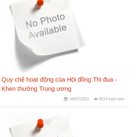
Hợp
tác
đào
tạo
Các
dự
án,
đề
tài
Quy chế hoạt động của Hội đồng Thi đua -
Tiếp
Khen thưởng Trung ương
cận
thông
06/07/2011
9514 lượt xem
tin
Tìm
kiếm
Đăng