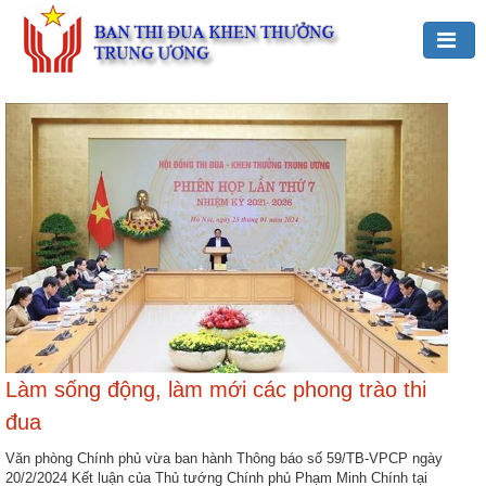
Đảng,
Bác
Hồ
với
TĐKT
Giới
thiệu
chung
Hoạt
động
Làm sống động, làm mới các phong trào thi
của
Ban
đua
TĐKT
Văn phòng Chính phủ vừa ban hành Thông báo số 59/TB-VPCP ngày
Trung
20/2/2024 Kết luận của Thủ tướng Chính phủ Phạm Minh Chính tại