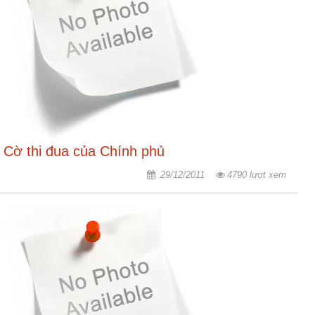
Hợp
tác
đào
tạo
Các
dự
án,
đề
Cờ thi đua của Chính phủ
tài
29/12/2011
4790 lượt xem
Tiếp
cận
thông
tin
Tìm
kiếm
Đăng