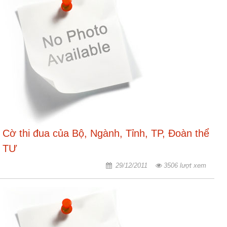
động
TĐKT
Điển
hình
tiên
tiến
Phong
trào
thi
đua
Cờ thi đua của Bộ, Ngành, Tỉnh, TP, Đoàn thể
Chính
TƯ
trị
29/12/2011
3506 lượt xem
-
Kinh
tế
-
Xã
hội