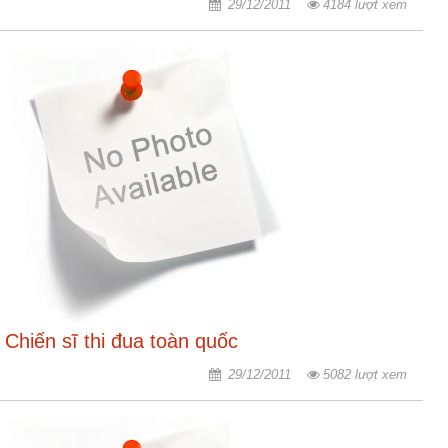
ương
29/12/2011
4184 lượt xem
Hướng
dẫn
thủ
tục
Hình
thức
khen
thưởng
Các
kỳ
Đại
hội
Chiến sĩ thi đua toàn quốc
TĐYN
toàn
29/12/2011
5082 lượt xem
quốc
Hoạt