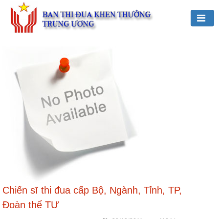
Đảng,
Bác
Hồ
với
TĐKT
Giới
thiệu
chung
Hoạt
động
của
Ban
Chiến sĩ thi đua cấp Bộ, Ngành, Tỉnh, TP,
TĐKT
Đoàn thể TƯ
Trung