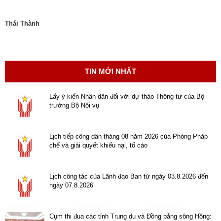
động
TĐKT
Thái Thành
Điển
hình
tiên
tiến
TIN MỚI NHẤT
Phong
Lấy ý kiến Nhân dân đối với dự thảo Thông tư của Bộ
trào
trưởng Bộ Nội vụ
thi
đua
Lịch tiếp công dân tháng 08 năm 2026 của Phòng Pháp
Chính
chế và giải quyết khiếu nại, tố cáo
trị
-
Kinh
Lịch công tác của Lãnh đạo Ban từ ngày 03.8.2026 đến
tế
ngày 07.8.2026
-
Xã
Cụm thi đua các tỉnh Trung du và Đồng bằng sông Hồng:
hội