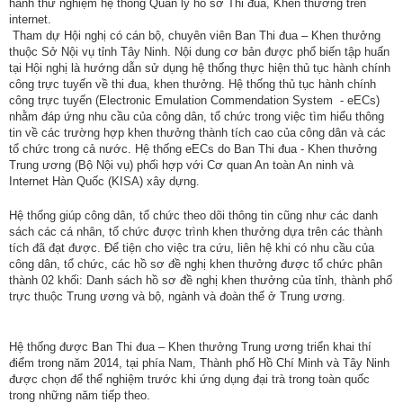
ương
hành thử nghiệm hệ thống Quản lý hồ sơ Thi đua, Khen thưởng trên
internet.
Tham dự Hội nghị có cán bộ, chuyên viên Ban Thi đua – Khen thưởng
Hướng
thuộc Sở Nội vụ tỉnh Tây Ninh. Nội dung cơ bản được phổ biến tập huấn
dẫn
tại Hội nghị là hướng dẫn sử dụng hệ thống thực hiện thủ tục hành chính
thủ
công trực tuyến về thi đua, khen thưởng. Hệ thống thủ tục hành chính
tục
công trực tuyến (Electronic Emulation Commendation System - eECs)
nhằm đáp ứng nhu cầu của công dân, tổ chức trong việc tìm hiểu thông
tin về các trường hợp khen thưởng thành tích cao của công dân và các
Hình
tổ chức trong cả nước. Hệ thống eECs do Ban Thi đua - Khen thưởng
thức
Trung ương (Bộ Nội vụ) phối hợp với Cơ quan An toàn An ninh và
khen
Internet Hàn Quốc (KISA) xây dựng.
thưởng
Hệ thống giúp công dân, tổ chức theo dõi thông tin cũng như các danh
sách các cá nhân, tổ chức được trình khen thưởng dựa trên các thành
Các
tích đã đạt được. Để tiện cho việc tra cứu, liên hệ khi có nhu cầu của
kỳ
công dân, tổ chức, các hồ sơ đề nghị khen thưởng được tổ chức phân
Đại
thành 02 khối: Danh sách hồ sơ đề nghị khen thưởng của tỉnh, thành phố
hội
trực thuộc Trung ương và bộ, ngành và đoàn thể ở Trung ương.
TĐYN
toàn
Hệ thống được Ban Thi đua – Khen thưởng Trung ương triển khai thí
quốc
điểm trong năm 2014, tại phía Nam, Thành phố Hồ Chí Minh và Tây Ninh
được chọn để thể nghiệm trước khi ứng dụng đại trà trong toàn quốc
Hoạt
trong những năm tiếp theo.