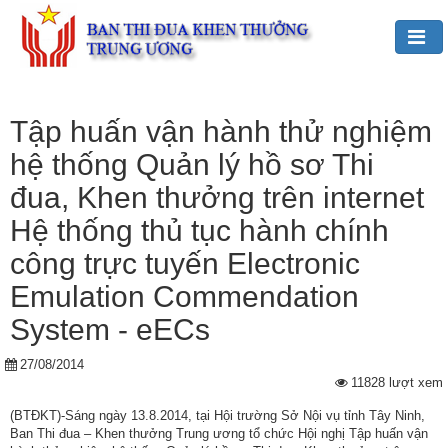
Đảng,
Bác
Tập huấn vận hành thử nghiệm
Hồ
hệ thống Quản lý hồ sơ Thi
với
TĐKT
đua, Khen thưởng trên internet
Hệ thống thủ tục hành chính
Giới
thiệu
công trực tuyến Electronic
chung
Emulation Commendation
Hoạt
System - eECs
động
của
27/08/2014
Ban
11828 lượt xem
TĐKT
(BTĐKT)-Sáng ngày 13.8.2014, tại Hội trường Sở Nội vụ tỉnh Tây Ninh,
Trung
Ban Thi đua – Khen thưởng Trung ương tổ chức Hội nghị Tập huấn vận